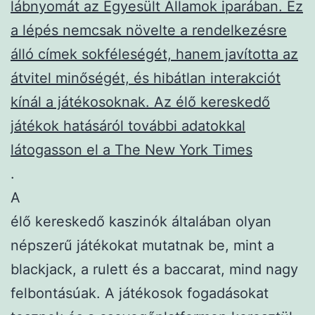
lábnyomát az Egyesült Államok iparában. Ez
a lépés nemcsak növelte a rendelkezésre
álló címek sokféleségét, hanem javította az
átvitel minőségét, és hibátlan interakciót
kínál a játékosoknak. Az élő kereskedő
játékok hatásáról további adatokkal
látogasson el a
The New York Times
.
A
élő kereskedő kaszinók általában olyan
népszerű játékokat mutatnak be, mint a
blackjack, a rulett és a baccarat, mind nagy
felbontásúak. A játékosok fogadásokat