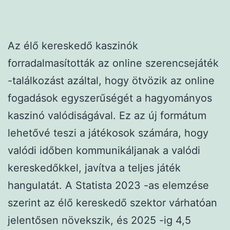
Az élő kereskedő kaszinók
forradalmasították az online szerencsejáték
-találkozást azáltal, hogy ötvözik az online
fogadások egyszerűségét a hagyományos
kaszinó valódiságával. Ez az új formátum
lehetővé teszi a játékosok számára, hogy
valódi időben kommunikáljanak a valódi
kereskedőkkel, javítva a teljes játék
hangulatát. A Statista 2023 -as elemzése
szerint az élő kereskedő szektor várhatóan
jelentősen növekszik, és 2025 -ig 4,5