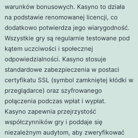
warunków bonusowych. Kasyno to działa
na podstawie renomowanej licencji, co
dodatkowo potwierdza jego wiarygodność.
Wszystkie gry są regularnie testowane pod
kątem uczciwości i społecznej
odpowiedzialności. Kasyno stosuje
standardowe zabezpieczenia w postaci
certyfikatu SSL (symbol zamkniętej kłódki w
przeglądarce) oraz szyfrowanego
połączenia podczas wpłat i wypłat.
Kasyno zapewnia przejrzystość
współczynników gry i poddaje się
niezależnym audytom, aby zweryfikować