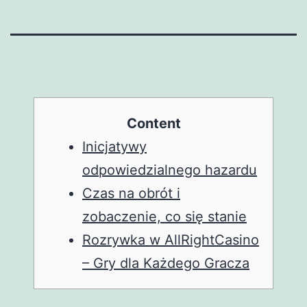
Content
Inicjatywy
odpowiedzialnego hazardu
Czas na obrót i
zobaczenie, co się stanie
Rozrywka w AllRightCasino
– Gry dla Każdego Gracza