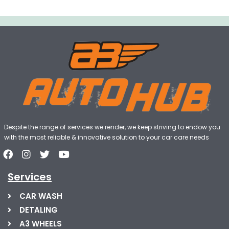
Despite the range of services we render, we keep striving to endow you
with the most reliable & innovative solution to your car care needs
Services
CAR WASH
DETALING
A3 WHEELS