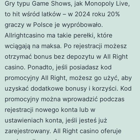
Gry typu Game Shows, jak Monopoly Live,
to hit wśród latków – w 2024 roku 20%
graczy w Polsce je wypróbowało.
Allrightcasino ma takie perełki, które
wciągają na maksa. Po rejestracji możesz
otrzymać bonus bez depozytu w All Right
casino. Ponadto, jeśli posiadasz kod
promocyjny All Right, możesz go użyć, aby
uzyskać dodatkowe bonusy i korzyści. Kod
promocyjny można wprowadzić podczas
rejestracji nowego konta lub w
ustawieniach konta, jeśli jesteś już
zarejestrowany. All Right casino oferuje