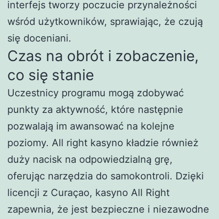
interfejs tworzy poczucie przynależności
wśród użytkowników, sprawiając, że czują
się doceniani.
Czas na obrót i zobaczenie,
co się stanie
Uczestnicy programu mogą zdobywać
punkty za aktywność, które następnie
pozwalają im awansować na kolejne
poziomy. All right kasyno kładzie również
duży nacisk na odpowiedzialną grę,
oferując narzędzia do samokontroli. Dzięki
licencji z Curaçao, kasyno All Right
zapewnia, że jest bezpieczne i niezawodne