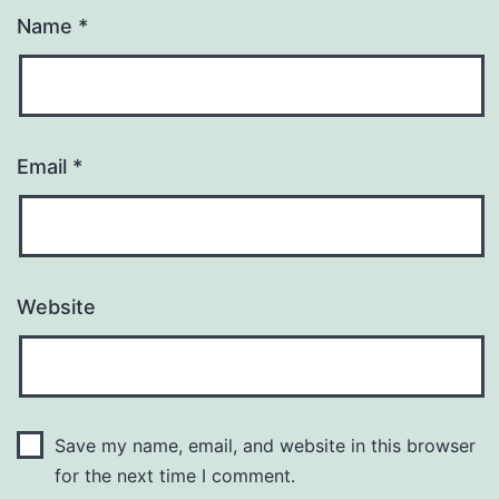
Name
*
Email
*
Website
Save my name, email, and website in this browser
for the next time I comment.