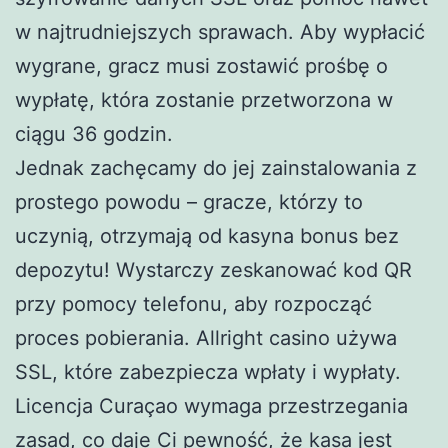
w najtrudniejszych sprawach. Aby wypłacić
wygrane, gracz musi zostawić prośbę o
wypłatę, która zostanie przetworzona w
ciągu 36 godzin.
Jednak zachęcamy do jej zainstalowania z
prostego powodu – gracze, którzy to
uczynią, otrzymają od kasyna bonus bez
depozytu! Wystarczy zeskanować kod QR
przy pomocy telefonu, aby rozpocząć
proces pobierania. Allright casino używa
SSL, które zabezpiecza wpłaty i wypłaty.
Licencja Curaçao wymaga przestrzegania
zasad, co daje Ci pewność, że kasa jest