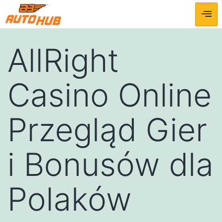
AllRight
Casino Online
Przegląd Gier
i Bonusów dla
Polaków