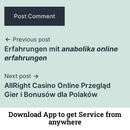
Previous post
Erfahrungen mit
anabolika online
erfahrungen
Next post
AllRight Casino Online Przegląd
Gier i Bonusów dla Polaków
Download App to get Service from
anywhere