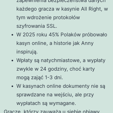
zapewnienia bezpieczeństwa danych
każdego gracza w kasynie All Right, w
tym wdrożenie protokołów
szyfrowania SSL.
W 2025 roku 45% Polaków próbowało
kasyn online, a historie jak Anny
inspirują.
Wpłaty są natychmiastowe, a wypłaty
zwykle w 24 godziny, choć karty
mogą zająć 1-3 dni.
W kasynach online dokumenty nie są
sprawdzane na wejściu, ale przy
wypłatach są wymagane.
Gracze, którzy zauważą u siebie objawy