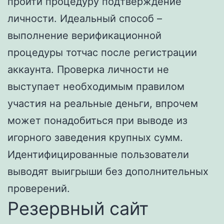
пройти процедуру подтверждение
личности. Идеальный способ –
выполнение верификационной
процедуры тотчас после регистрации
аккаунта. Проверка личности не
выступает необходимым правилом
участия на реальные деньги, впрочем
может понадобиться при выводе из
игорного заведения крупных сумм.
Идентифицированные пользователи
выводят выигрыши без дополнительных
проверений.
Резервный сайт