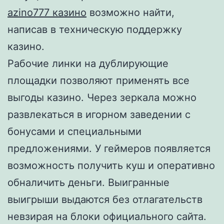
azino777 казино
возможно найти,
написав в техническую поддержку
казино.
Рабочие линки на дублирующие
площадки позволяют применять все
выгоды казино. Через зеркала можно
развлекаться в игорном заведении с
бонусами и специальными
предложениями. У геймеров появляется
возможность получить куш и оперативно
обналичить деньги. Выигранные
выигрыши выдаются без отлагательств
невзирая на блоки официального сайта.