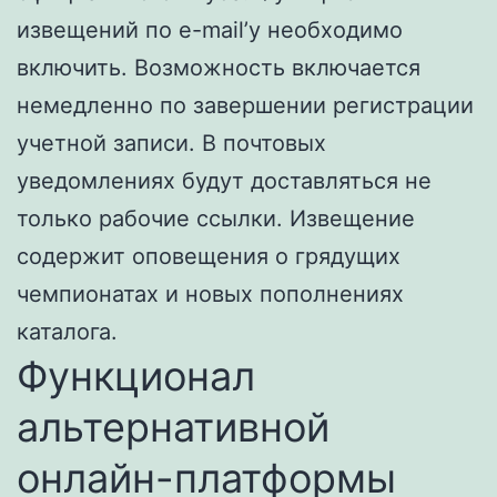
извещений по e-mail’у необходимо
включить. Возможность включается
немедленно по завершении регистрации
учетной записи. В почтовых
уведомлениях будут доставляться не
только рабочие ссылки. Извещение
содержит оповещения о грядущих
чемпионатах и новых пополнениях
каталога.
Функционал
альтернативной
онлайн-платформы