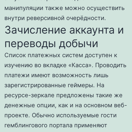
манипуляции также можно осуществить
внутри реверсивной очерёдности.
Зачисление аккаунта и
переводы добычи
Список платежных систем доступен к
изучению во вкладке «Касса». Проводить
платежи имеют возможность лишь
зарегистрированные геймеры. На
ресурсе-зеркале предложены такие же
денежные опции, как и на основном веб-
проекте. Обычно используемые гости
гемблингового портала применяют