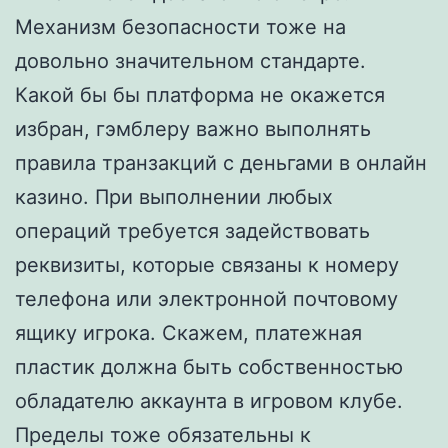
Механизм безопасности тоже на
довольно значительном стандарте.
Какой бы бы платформа не окажется
избран, гэмблеру важно выполнять
правила транзакций с деньгами в онлайн
казино. При выполнении любых
операций требуется задействовать
реквизиты, которые связаны к номеру
телефона или электронной почтовому
ящику игрока. Скажем, платежная
пластик должна быть собственностью
обладателю аккаунта в игровом клубе.
Пределы тоже обязательны к