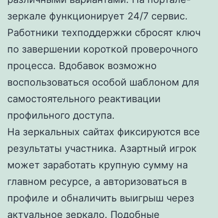
зеркале функционирует 24/7 сервис.
Работники техподдержки сбросят ключ
по завершении короткой проверочного
процесса. Вдобавок возможно
воспользоваться особой шаблоном для
самостоятельного реактивации
профильного доступа.
На зеркальных сайтах фиксируются все
результаты участника. Азартный игрок
может заработать крупную сумму на
главном ресурсе, а авторизоваться в
профиле и обналичить выигрыш через
актуальное зеркало. Подобные