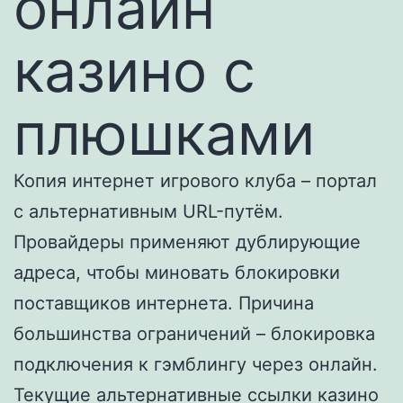
онлайн
казино с
плюшками
Копия интернет игрового клуба – портал
с альтернативным URL-путём.
Провайдеры применяют дублирующие
адреса, чтобы миновать блокировки
поставщиков интернета. Причина
большинства ограничений – блокировка
подключения к гэмблингу через онлайн.
Текущие альтернативные ссылки казино