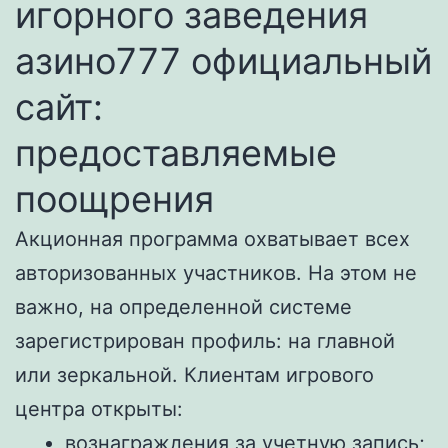
игорного заведения
азино777 официальный
сайт:
предоставляемые
поощрения
Акционная программа охватывает всех
авторизованных участников. На этом не
важно, на определенной системе
зарегистрирован профиль: на главной
или зеркальной. Клиентам игрового
центра открыты:
вознаграждения за учетную запись;