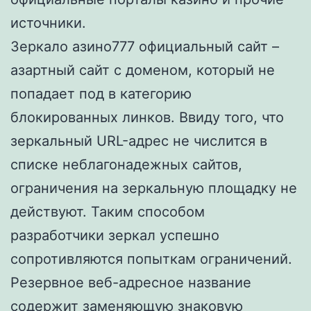
источники.
Зеркало азино777 официальный сайт –
азартный сайт с доменом, который не
попадает под в категорию
блокированных линков. Ввиду того, что
зеркальный URL-адрес не числится в
списке неблагонадежных сайтов,
ограничения на зеркальную площадку не
действуют. Таким способом
разработчики зеркал успешно
сопротивляются попыткам ограничений.
Резервное веб-адресное название
содержит заменяющую знаковую