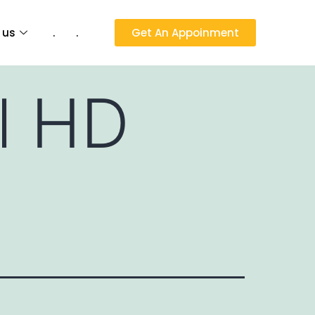
 us
.
.
Get An Appoinment
l HD