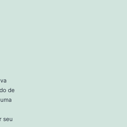
eva
ndo de
m uma
r seu