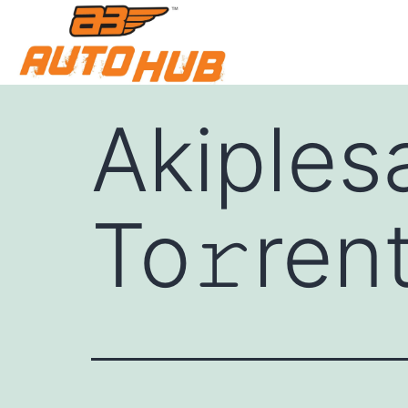
Akiples
To𝚛ren