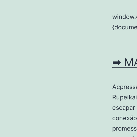
window.
{documen
➡ M
Acpressa
Rupeikai
escapar 
conexão
promessa