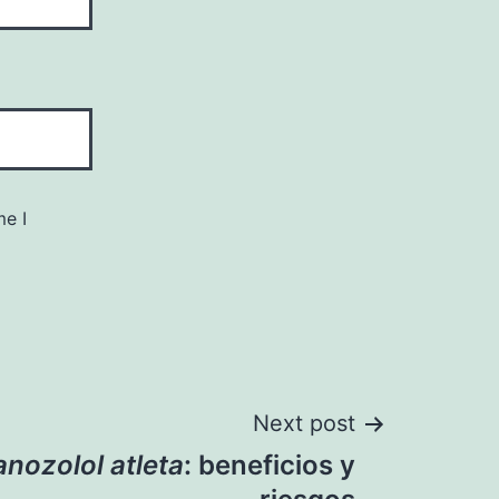
me I
Next post
anozolol atleta
: beneficios y