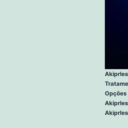
Akiprles
Tratame
Opções 
Akiprle
Akiprle