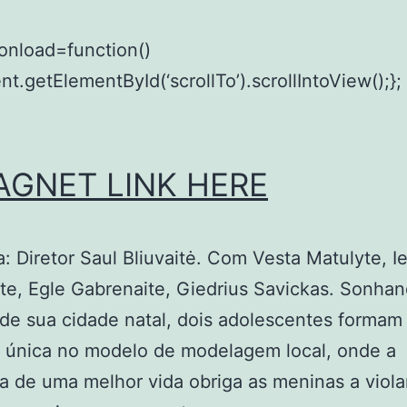
onload=function()
t.getElementById(‘scrollTo’).scrollIntoView();};
AGNET LINK HERE
: Diretor Saul Bliuvaitė. Com Vesta Matulyte, I
te, Egle Gabrenaite, Giedrius Savickas. Sonha
de sua cidade natal, dois adolescentes forma
 única no modelo de modelagem local, onde a
 de uma melhor vida obriga as meninas a viola