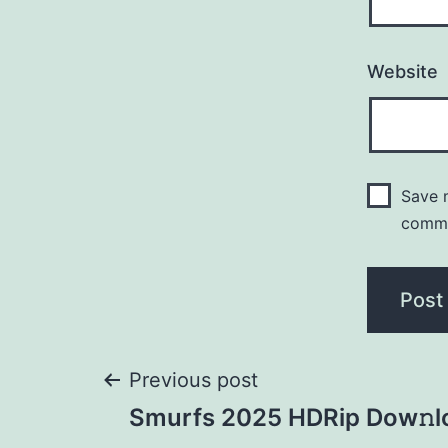
Website
Save m
comm
Previous post
Smurfs 2025 HDRip Dow𝚗l