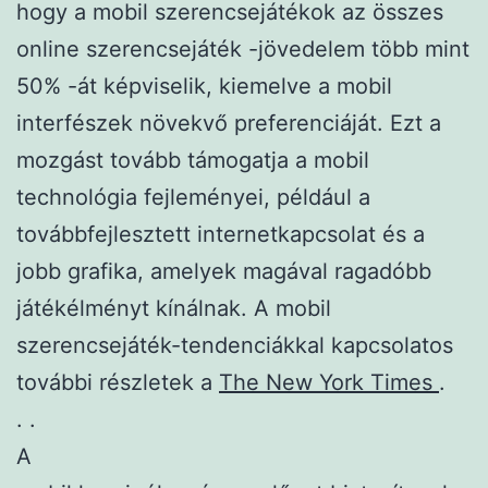
hogy a mobil szerencsejátékok az összes
online szerencsejáték -jövedelem több mint
50% -át képviselik, kiemelve a mobil
interfészek növekvő preferenciáját. Ezt a
mozgást tovább támogatja a mobil
technológia fejleményei, például a
továbbfejlesztett internetkapcsolat és a
jobb grafika, amelyek magával ragadóbb
játékélményt kínálnak. A mobil
szerencsejáték-tendenciákkal kapcsolatos
további részletek a
The New York Times
.
. .
A