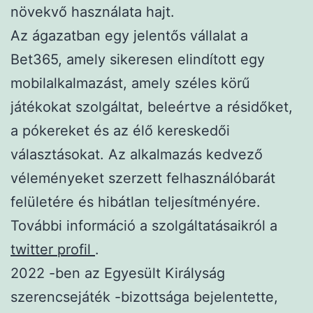
növekvő használata hajt.
Az ágazatban egy jelentős vállalat a
Bet365, amely sikeresen elindított egy
mobilalkalmazást, amely széles körű
játékokat szolgáltat, beleértve a résidőket,
a pókereket és az élő kereskedői
választásokat. Az alkalmazás kedvező
véleményeket szerzett felhasználóbarát
felületére és hibátlan teljesítményére.
További információ a szolgáltatásaikról a
twitter profil
.
2022 -ben az Egyesült Királyság
szerencsejáték -bizottsága bejelentette,