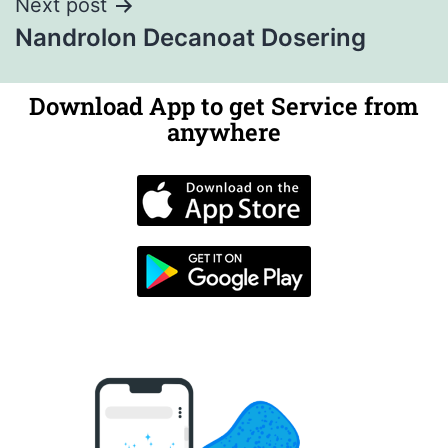
Next post
Nandrolon Decanoat Dosering
Download App to get Service from
anywhere