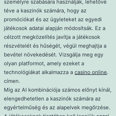
személyre szabására használják, lehetővé
téve a kaszinók számára, hogy az
promóciókat és az ügyleteket az egyedi
játékosok adatai alapján módosítsák. Ez a
célzott megközelítés javítja a játékosok
részvételét és hűségét, végül meghajtja a
bevétel növekedését. Vizsgálja meg egy
olyan platformot, amely ezeket a
technológiákat alkalmazza a
casino online
.
címen.
Míg az AI kombinációja számos előnyt kínál,
elengedhetetlen a kaszinók számára az
egyértelműség és az alapelvek megőrzése.