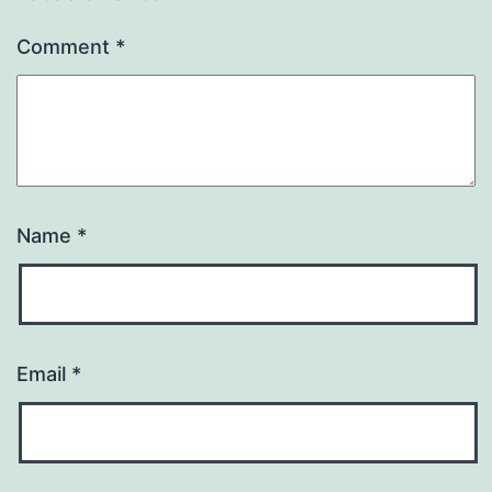
Comment
*
Name
*
Email
*