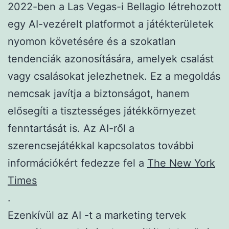
2022-ben a Las Vegas-i Bellagio létrehozott
egy AI-vezérelt platformot a játékterületek
nyomon követésére és a szokatlan
tendenciák azonosítására, amelyek csalást
vagy csalásokat jelezhetnek. Ez a megoldás
nemcsak javítja a biztonságot, hanem
elősegíti a tisztességes játékkörnyezet
fenntartását is. Az AI-ről a
szerencsejátékkal kapcsolatos további
információkért fedezze fel a
The New York
Times
.
Ezenkívül az AI -t a marketing tervek