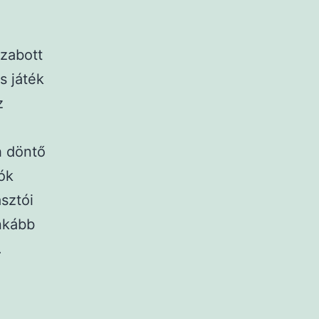
szabott
s játék
z
h döntő
ók
sztói
nkább
.