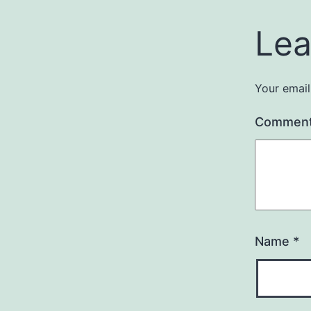
Lea
Your email
Commen
Name
*