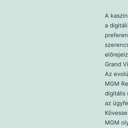
A kaszin
a digitá
preferen
szerencs
előrejel
Grand Vi
Az evolú
MGM Reso
digitáli
az ügyfe
Kövesse 
MGM olya