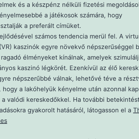
elmek és a készpénz nélküli fizetési megoldáso
kényelmesebbé a játékosok számára, hogy
ztalják a preferált címüket.
fejlődésével számos tendencia merül fel. A virtu
(VR) kaszinók egyre növekvő népszerűséggel b
ragadó élményeket kínálnak, amelyek szimulálj
yos kaszinó légkörét. Ezenkívül az élő keres
yre népszerűbbé válnak, lehetővé téve a rész
 hogy a lakóhelyük kényelme után azonnal kap
 a valódi kereskedőkkel. Ha további betekintést
adásokra gyakorolt ​​hatásáról, látogasson el a
T
mes