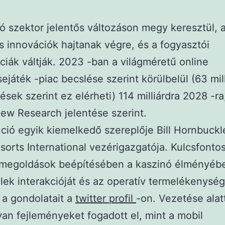
ó szektor jelentős változáson megy keresztül, 
lis innovációk hajtanak végre, és a fogyasztói
ciák váltják. 2023 -ban a világméretű online
ejáték -piac becslése szerint körülbelül
(63 mil
zések szerint ez elérheti)
114 milliárdra 2028 -ra
ew Research jelentése szerint.
ció egyik kiemelkedő szereplője Bill Hornbuckl
rts International vezérigazgatója. Kulcsfonto
s megoldások beépítésében a kaszinó élményébe,
lek interakcióját és az operatív termelékenység
a gondolatait a
twitter profil
-on. Vezetése alat
n fejleményeket fogadott el, mint a mobil