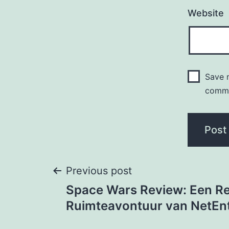
Website
Save m
comm
Previous post
Space Wars Review: Een Re
Ruimteavontuur van NetEn