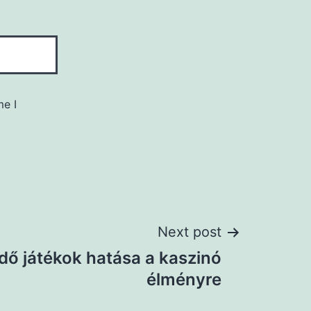
me I
Next post
dő játékok hatása a kaszinó
élményre