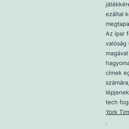
játékkér
ezáltal 
megtapas
Az ipar 
valóság 
magával 
hagyomán
címek eg
számára,
lépjenek
tech fog
York Ti
.