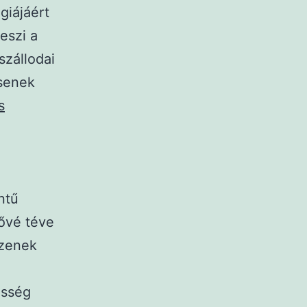
giájáért
eszi a
szállodai
ssenek
s
ntű
ővé téve
zzenek
össég