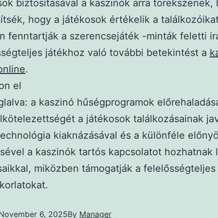
sok biztosításával a kaszinók arra törekszenek,
tsék, hogy a játékosok értékelik a találkozóikat
 fenntartják a szerencsejáték -minták feletti ir
sségteljes játékhoz való további betekintést a
k
online
.
on el
lalva: a kaszinó hűségprogramok előrehaladása
elkötelezettségét a játékosok találkozásainak ja
 technológia kiaknázásával és a különféle előny
ésével a kaszinók tartós kapcsolatot hozhatnak 
ikkal, miközben támogatják a felelősségteljes
korlatokat.
November 6, 2025
By
Manager