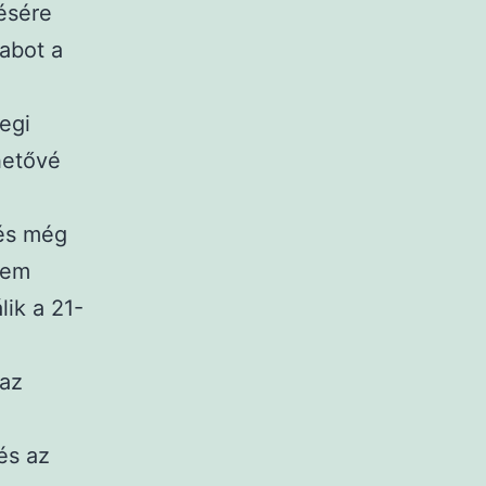
désére
rabot a
legi
hetővé
 és még
lem
lik a 21-
 az
és az