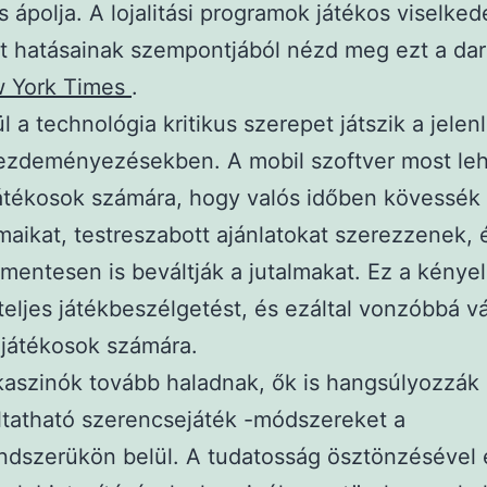
is ápolja. A lojalitási programok játékos viselke
t ​​hatásainak szempontjából nézd meg ezt a da
 York Times
.
l a technológia kritikus szerepet játszik a jelen
ezdeményezésekben. A mobil szoftver most le
játékosok számára, hogy valós időben kövessék
aikat, testreszabott ajánlatokat szerezzenek,
entesen is beváltják a jutalmakat. Ez a kénye
a teljes játékbeszélgetést, és ezáltal vonzóbbá vá
játékosok számára.
kaszinók tovább haladnak, ők is hangsúlyozzák
tatható szerencsejáték -módszereket a
dszerükön belül. A tudatosság ösztönzésével 