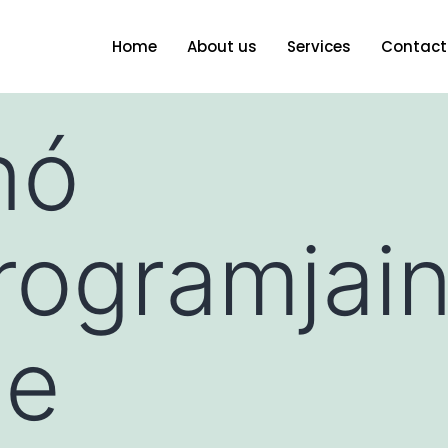
Home
About us
Services
Contact
nó
rogramjai
se