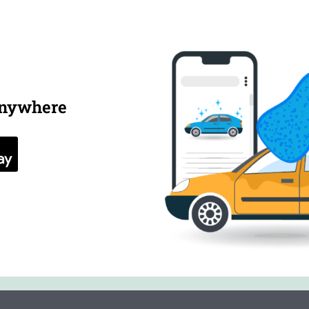
anywhere