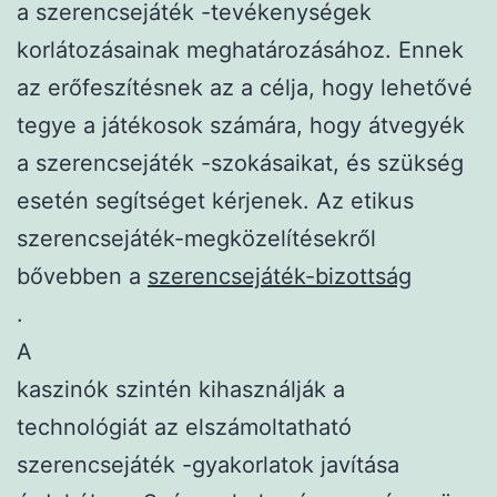
a szerencsejáték -tevékenységek
korlátozásainak meghatározásához. Ennek
az erőfeszítésnek az a célja, hogy lehetővé
tegye a játékosok számára, hogy átvegyék
a szerencsejáték -szokásaikat, és szükség
esetén segítséget kérjenek. Az etikus
szerencsejáték-megközelítésekről
bővebben a
szerencsejáték-bizottság
.
A
kaszinók szintén kihasználják a
technológiát az elszámoltatható
szerencsejáték -gyakorlatok javítása