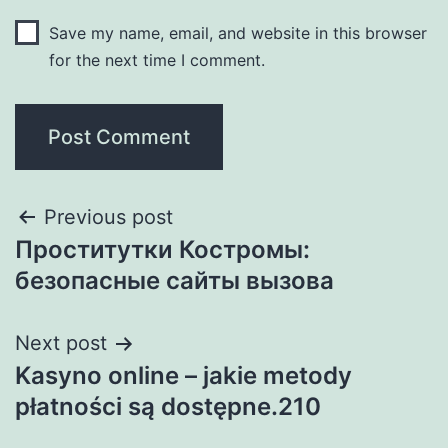
Save my name, email, and website in this browser
for the next time I comment.
Previous post
Проститутки Костромы:
безопасные сайты вызова
Next post
Kasyno online – jakie metody
płatności są dostępne.210