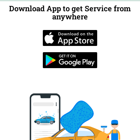
Download App to get Service from
anywhere