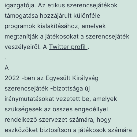
igazgatója. Az etikus szerencsejátékok
támogatása hozzájárult különféle
programok kialakításához, amelyek
megtanítják a játékosokat a szerencsejáték
veszélyeiről. A
Twitter profil
.
.
A
2022 -ben az Egyesült Királyság
szerencsejáték -bizottsága új
iránymutatásokat vezetett be, amelyek
szükségesek az összes engedéllyel
rendelkező szervezet számára, hogy
eszközöket biztosítson a játékosok számára