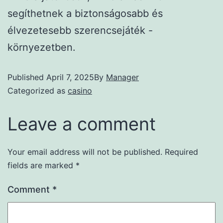
segíthetnek a biztonságosabb és
élvezetesebb szerencsejáték -
környezetben.
Published
April 7, 2025
By
Manager
Categorized as
casino
Leave a comment
Your email address will not be published.
Required
fields are marked
*
Comment
*