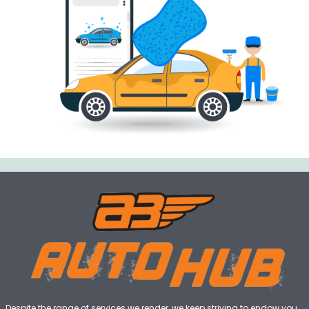
Despite the range of services we render, we keep striving to endow you