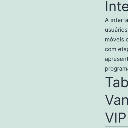
Int
A interf
usuários
móveis o
com eta
apresent
program
Tab
Van
VIP