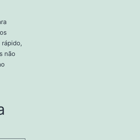
ara
vos
 rápido,
s não
ao
a