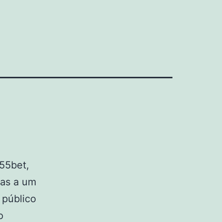
55bet,
ças a um
 público
o