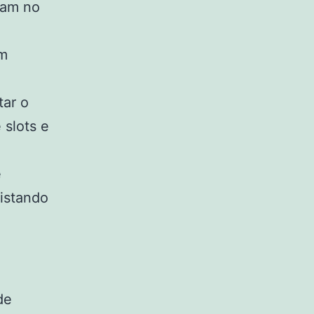
sam no
um
tar o
 slots e
e
uistando
de