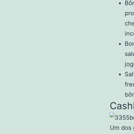
Bôn
pro
ch
inc
Bon
sal
jog
Sal
fre
bôn
Cash
Um dos g