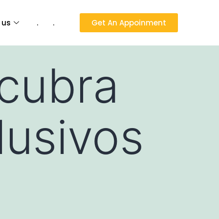
 us
.
.
Get An Appoinment
cubra
lusivos