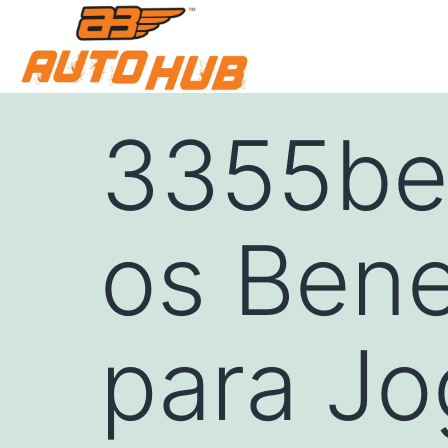
3355bet
os Bene
para J