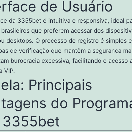
erface de Usuário
ace da 3355bet é intuitiva e responsiva, ideal p
 brasileiros que preferem acessar dos dispositi
u desktops. O processo de registro é simples e
pas de verificação que mantêm a segurança ma
am burocracia excessiva, facilitando o acesso 
a VIP.
ela: Principais
tagens do Program
 3355bet