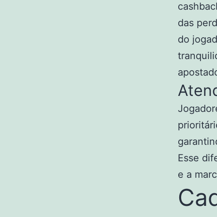
cashbac
das perd
do jogad
tranquil
apostado
Aten
Jogador
prioritá
garantin
Esse dif
e a marc
Cad