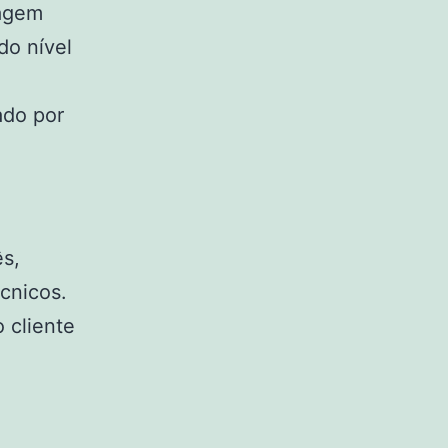
tagem
do nível
ado por
ês,
cnicos.
o cliente