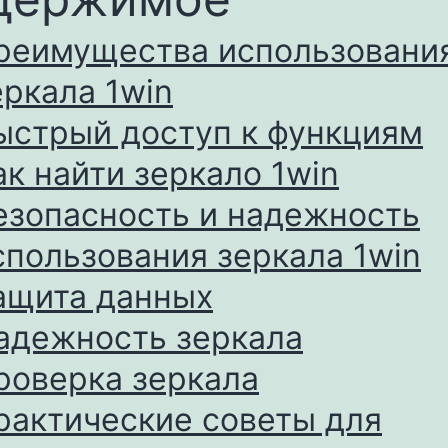
реимущества использовани
еркала 1win
ыстрый доступ к функциям
ак найти зеркало 1win
езопасность и надежность
спользования зеркала 1win
ащита данных
адежность зеркала
роверка зеркала
рактические советы для