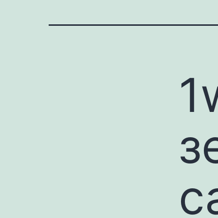
1
з
с