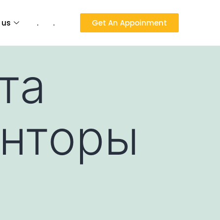
 us
.
.
Get An Appoinment
та
онторы