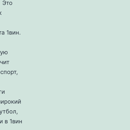
 Это
к
а 1вин.
ную
чит
спорт,
ти
широкий
утбол,
и в 1вин