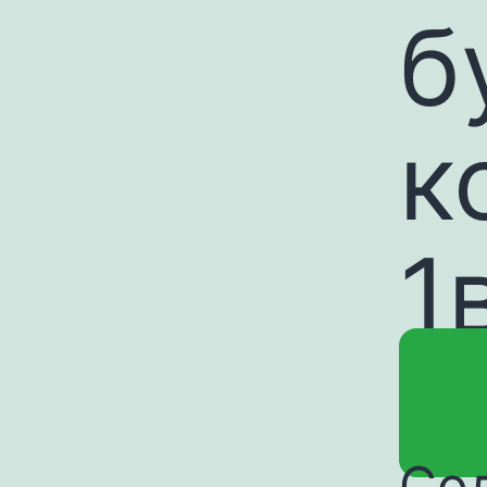
б
к
1
Со