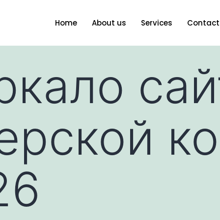
Home
About us
Services
Contact
ркало сай
ерской к
26