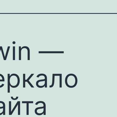
win —
еркало
айта