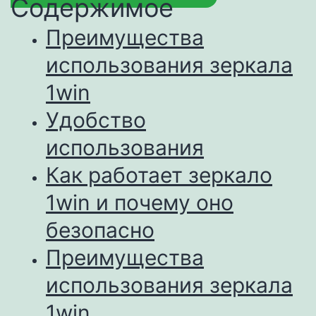
Содержимое
Преимущества
использования зеркала
1win
Удобство
использования
Как работает зеркало
1win и почему оно
безопасно
Преимущества
использования зеркала
1win