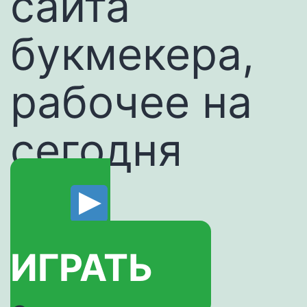
сайта
букмекера,
рабочее на
сегодня
ИГРАТЬ