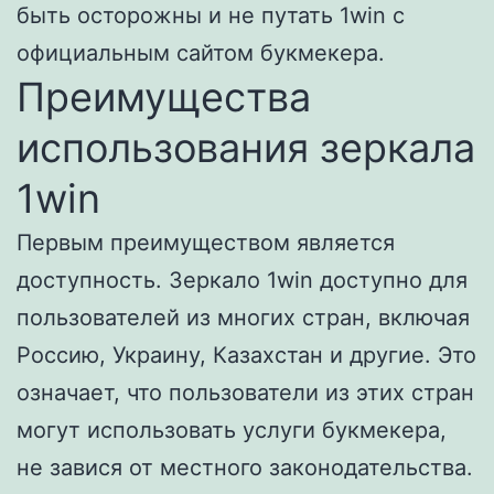
быть осторожны и не путать 1win с
официальным сайтом букмекера.
Преимущества
использования зеркала
1win
Первым преимуществом является
доступность. Зеркало 1win доступно для
пользователей из многих стран, включая
Россию, Украину, Казахстан и другие. Это
означает, что пользователи из этих стран
могут использовать услуги букмекера,
не завися от местного законодательства.