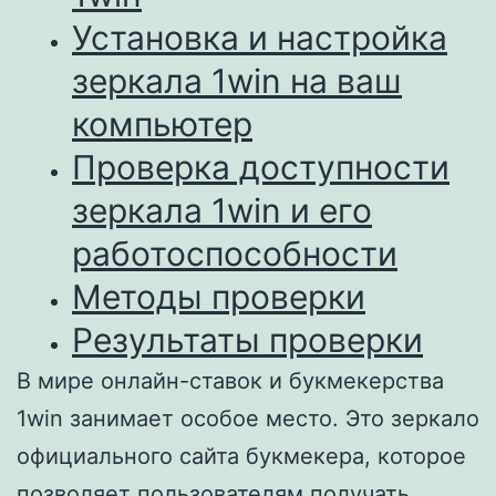
Установка и настройка
зеркала 1win на ваш
компьютер
Проверка доступности
зеркала 1win и его
работоспособности
Методы проверки
Результаты проверки
В мире онлайн-ставок и букмекерства
1win занимает особое место. Это зеркало
официального сайта букмекера, которое
позволяет пользователям получать