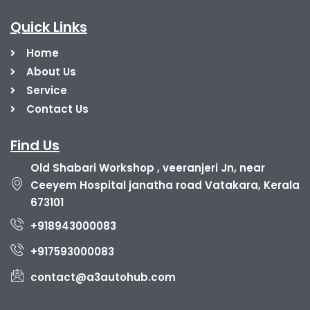
Quick Links
Home
About Us
Service
Contact Us
Find Us
Old Shabari Workshop , veeranjeri Jn, near
Ceeyem Hospital janatha road Vatakara, Kerala
673101
+918943000083
+917593000083
contact@a3autohub.com