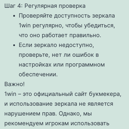
Шаг 4: Регулярная проверка
Проверяйте доступность зеркала
1win регулярно, чтобы убедиться,
что оно работает правильно.
Если зеркало недоступно,
проверьте, нет ли ошибок в
настройках или программном
обеспечении.
Важно!
1win – это официальный сайт букмекера,
и использование зеркала не является
нарушением прав. Однако, мы
рекомендуем игрокам использовать