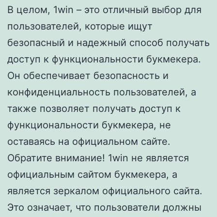
В целом, 1win – это отличный выбор для
пользователей, которые ищут
безопасный и надежный способ получать
доступ к функциональности букмекера.
Он обеспечивает безопасность и
конфиденциальность пользователей, а
также позволяет получать доступ к
функциональности букмекера, не
оставаясь на официальном сайте.
Обратите внимание! 1win не является
официальным сайтом букмекера, а
является зеркалом официального сайта.
Это означает, что пользователи должны