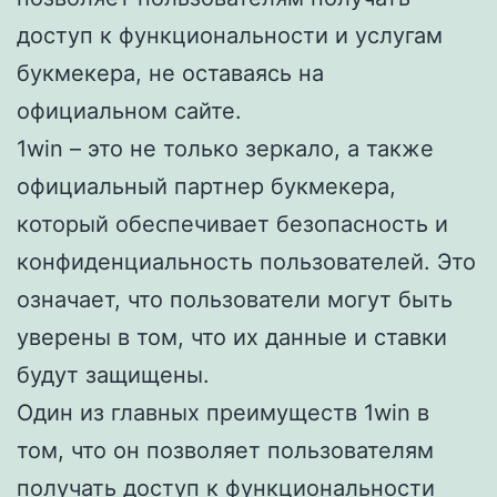
доступ к функциональности и услугам
букмекера, не оставаясь на
официальном сайте.
1win – это не только зеркало, а также
официальный партнер букмекера,
который обеспечивает безопасность и
конфиденциальность пользователей. Это
означает, что пользователи могут быть
уверены в том, что их данные и ставки
будут защищены.
Один из главных преимуществ 1win в
том, что он позволяет пользователям
получать доступ к функциональности