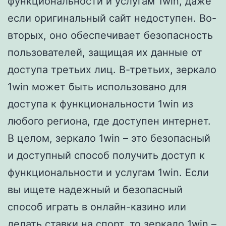
функциональности и услугам 1win, даже
если оригинальный сайт недоступен. Во-
вторых, оно обеспечивает безопасность
пользователей, защищая их данные от
доступа третьих лиц. В-третьих, зеркало
1win может быть использовано для
доступа к функциональности 1win из
любого региона, где доступен интернет.
В целом, зеркало 1win – это безопасный
и доступный способ получить доступ к
функциональности и услугам 1win. Если
вы ищете надежный и безопасный
способ играть в онлайн-казино или
делать ставки на спорт, то зеркало 1win –