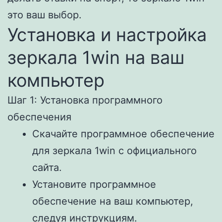
это ваш выбор.
Установка и настройка
зеркала 1win на ваш
компьютер
Шаг 1: Установка программного
обеспечения
Скачайте программное обеспечение
для зеркала 1win с официального
сайта.
Установите программное
обеспечение на ваш компьютер,
следуя инструкциям.