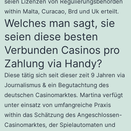
seien Lizenzen von Regulierungsbehörden
within Malta, Curacao, Brd und Uk erteilt.
Welches man sagt, sie
seien diese besten
Verbunden Casinos pro
Zahlung via Handy?
Diese tätig sich seit dieser zeit 9 Jahren via
Journalismus & ein Begutachtung des
deutschen Casinomarktes. Martina verfügt
unter einsatz von umfangreiche Praxis
within das Schätzung des Angeschlossen-
Casinomarktes, der Spielautomaten und