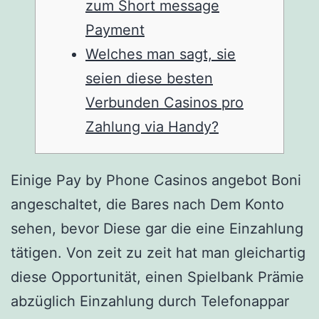
zum Short message
Payment
Welches man sagt, sie
seien diese besten
Verbunden Casinos pro
Zahlung via Handy?
Einige Pay by Phone Casinos angebot Boni
angeschaltet, die Bares nach Dem Konto
sehen, bevor Diese gar die eine Einzahlung
tätigen. Von zeit zu zeit hat man gleichartig
diese Opportunität, einen Spielbank Prämie
abzüglich Einzahlung durch Telefonappar