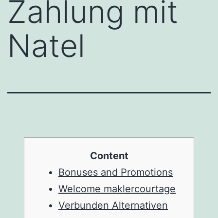
Zahlung mit
Natel
Content
Bonuses and Promotions
Welcome maklercourtage
Verbunden Alternativen