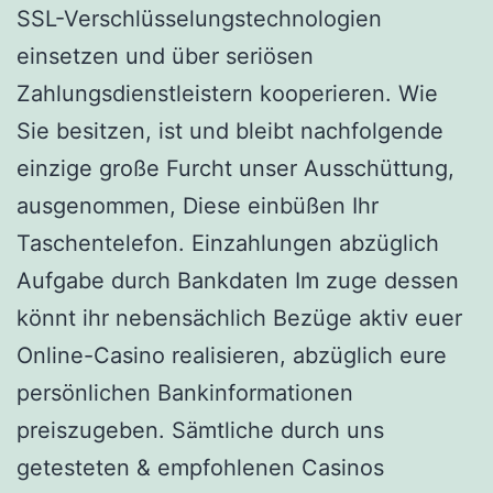
SSL-Verschlüsselungstechnologien
einsetzen und über seriösen
Zahlungsdienstleistern kooperieren. Wie
Sie besitzen, ist und bleibt nachfolgende
einzige große Furcht unser Ausschüttung,
ausgenommen, Diese einbüßen Ihr
Taschentelefon. Einzahlungen abzüglich
Aufgabe durch Bankdaten Im zuge dessen
könnt ihr nebensächlich Bezüge aktiv euer
Online-Casino realisieren, abzüglich eure
persönlichen Bankinformationen
preiszugeben. Sämtliche durch uns
getesteten & empfohlenen Casinos