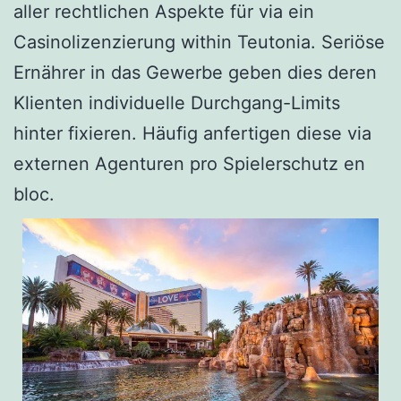
aller rechtlichen Aspekte für via ein
Casinolizenzierung within Teutonia. Seriöse
Ernährer in das Gewerbe geben dies deren
Klienten individuelle Durchgang-Limits
hinter fixieren. Häufig anfertigen diese via
externen Agenturen pro Spielerschutz en
bloc.