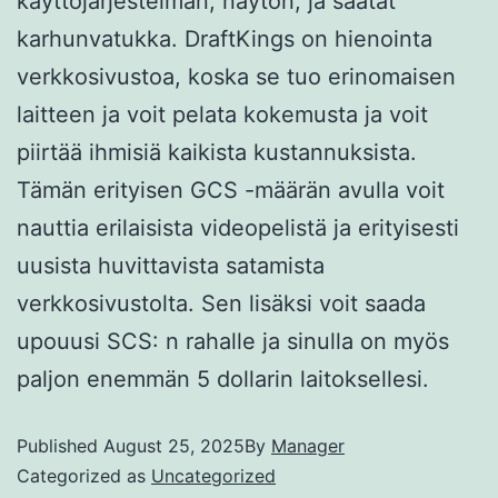
käyttöjärjestelmän, näytön, ja saatat
karhunvatukka. DraftKings on hienointa
verkkosivustoa, koska se tuo erinomaisen
laitteen ja voit pelata kokemusta ja voit
piirtää ihmisiä kaikista kustannuksista.
Tämän erityisen GCS -määrän avulla voit
nauttia erilaisista videopelistä ja erityisesti
uusista huvittavista satamista
verkkosivustolta. Sen lisäksi voit saada
upouusi SCS: n rahalle ja sinulla on myös
paljon enemmän 5 dollarin laitoksellesi.
Published
August 25, 2025
By
Manager
Categorized as
Uncategorized