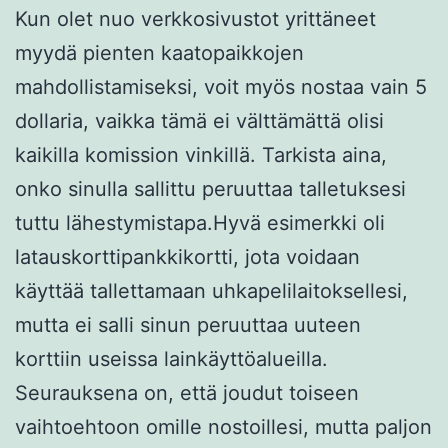
Kun olet nuo verkkosivustot yrittäneet
myydä pienten kaatopaikkojen
mahdollistamiseksi, voit myös nostaa vain 5
dollaria, vaikka tämä ei välttämättä olisi
kaikilla komission vinkillä. Tarkista aina,
onko sinulla sallittu peruuttaa talletuksesi
tuttu lähestymistapa.Hyvä esimerkki oli
latauskorttipankkikortti, jota voidaan
käyttää tallettamaan uhkapelilaitoksellesi,
mutta ei salli sinun peruuttaa uuteen
korttiin useissa lainkäyttöalueilla.
Seurauksena on, että joudut toiseen
vaihtoehtoon omille nostoillesi, mutta paljon