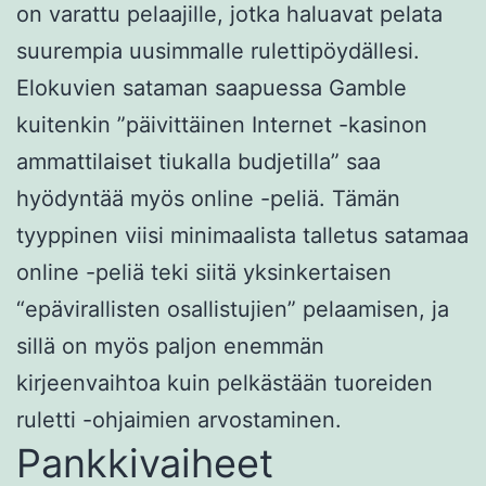
on varattu pelaajille, jotka haluavat pelata
suurempia uusimmalle rulettipöydällesi.
Elokuvien sataman saapuessa Gamble
kuitenkin ”päivittäinen Internet -kasinon
ammattilaiset tiukalla budjetilla” saa
hyödyntää myös online -peliä. Tämän
tyyppinen viisi minimaalista talletus satamaa
online -peliä teki siitä yksinkertaisen
“epävirallisten osallistujien” pelaamisen, ja
sillä on myös paljon enemmän
kirjeenvaihtoa kuin pelkästään tuoreiden
ruletti -ohjaimien arvostaminen.
Pankkivaiheet