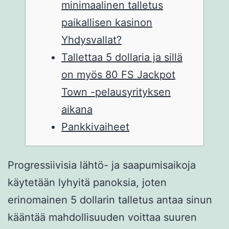
minimaalinen talletus
paikallisen kasinon
Yhdysvallat?
Tallettaa 5 dollaria ja sillä
on myös 80 FS Jackpot
Town -pelausyrityksen
aikana
Pankkivaiheet
Progressiivisia lähtö- ja saapumisaikoja
käytetään lyhyitä panoksia, joten
erinomainen 5 dollarin talletus antaa sinun
kääntää mahdollisuuden voittaa suuren