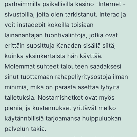
parhaimmilla paikallisilla kasino -Internet -
sivustoilla, joita olen tarkistanut. Interac ja
voit instadebit kokeilla toisiaan
lainanantajan tuontivalintoja, jotka ovat
erittäin suosittuja Kanadan sisällä siitä,
kuinka yksinkertaista hän käyttää.
Molemmat suhteet talouteen saadaksesi
sinut tuottamaan rahapeliyritysostoja ilman
minimiä, mikä on parasta asettaa lyhyitä
talletuksia. Nostamishetket ovat myös
pieniä, ja kustannukset yrittävät melko
käytännöllisiä tarjoamansa huippuluokan
palvelun takia.