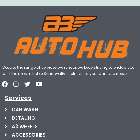
Despite the range of services we render, we keep striving to endow you
with the most reliable & innovative solution to your car care needs
Services
CAR WASH
DETALING
A3 WHEELS
ACCESSORIES