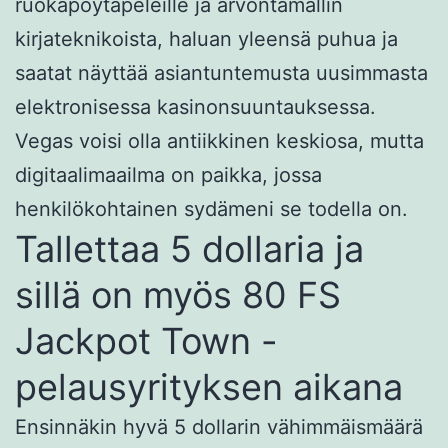
ruokapöytäpeleille ja arvontamallin
kirjateknikoista, haluan yleensä puhua ja
saatat näyttää asiantuntemusta uusimmasta
elektronisessa kasinonsuuntauksessa.
Vegas voisi olla antiikkinen keskiosa, mutta
digitaalimaailma on paikka, jossa
henkilökohtainen sydämeni se todella on.
Tallettaa 5 dollaria ja
sillä on myös 80 FS
Jackpot Town -
pelausyrityksen aikana
Ensinnäkin hyvä 5 dollarin vähimmäismäärä