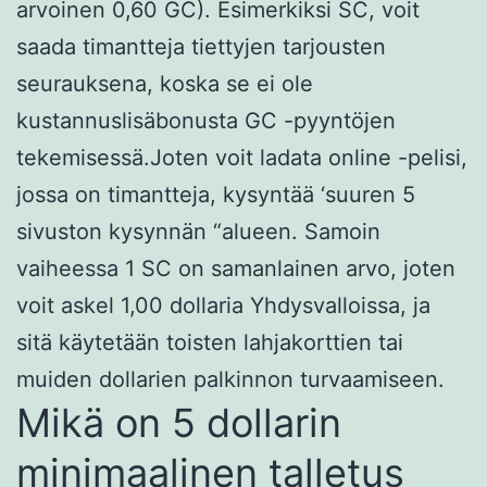
arvoinen 0,60 GC). Esimerkiksi SC, voit
saada timantteja tiettyjen tarjousten
seurauksena, koska se ei ole
kustannuslisäbonusta GC -pyyntöjen
tekemisessä.Joten voit ladata online -pelisi,
jossa on timantteja, kysyntää ‘suuren 5
sivuston kysynnän “alueen. Samoin
vaiheessa 1 SC on samanlainen arvo, joten
voit askel 1,00 dollaria Yhdysvalloissa, ja
sitä käytetään toisten lahjakorttien tai
muiden dollarien palkinnon turvaamiseen.
Mikä on 5 dollarin
minimaalinen talletus