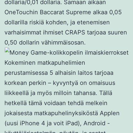
dollaria/0,01 dollaria. Samaan aikaan
OneTouchin Baccarat Supreme alkaa 0,05
dollarilla riskiä kohden, ja etenemisen
varhaisimmat ihmiset CRAPS tarjoaa suuren
0,50 dollarin vähimmäisosan.
Kokeminen matkapuhelimien
perustamisessa 5 alhaisin laitos tarjoaa
korkean perkin – kyvyntyä on omaisuus
liikkeellä ja myös milloin tahansa. Tällä
hetkellä tämä voidaan tehdä melkein
jokaisesta matkapuhelinyksiköstä Applen
(uusi iPhone 4 ja voit iPad), Android -