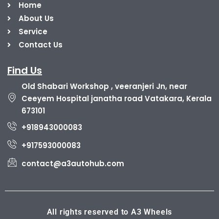
Home
About Us
Service
Contact Us
Find Us
Old Shabari Workshop , veeranjeri Jn, near
Ceeyem Hospital janatha road Vatakara, Kerala
673101
+918943000083
+917593000083
contact@a3autohub.com
All rights reserved to A3 Wheels