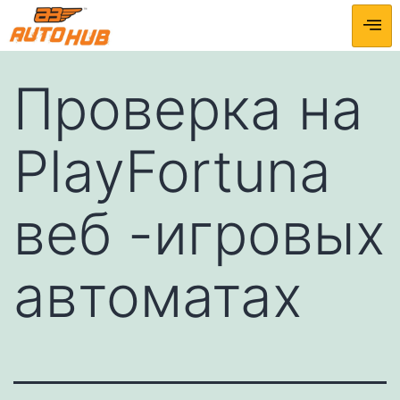
Проверка на
PlayFortuna
веб -игровых
автоматах