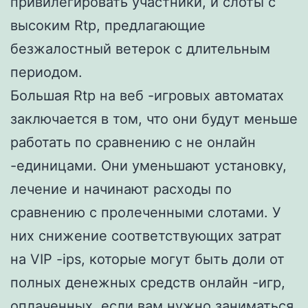
привилегировать участники, и слоты с
высоким Rtp, предлагающие
безжалостный ветерок с длительным
периодом.
Большая Rtp на веб -игровых автоматах
заключается в том, что они будут меньше
работать по сравнению с не онлайн
-единицами. Они уменьшают установку,
лечение и начинают расходы по
сравнению с пролеченными слотами. У
них снижение соответствующих затрат
на VIP -ips, которые могут быть доли от
полных денежных средств онлайн -игр,
оплаченных, если вам нужно заниматься