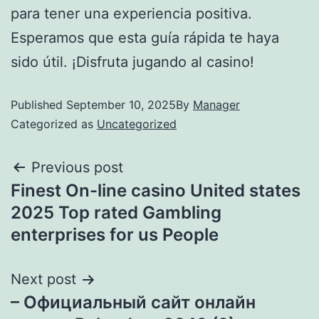
para tener una experiencia positiva.
Esperamos que esta guía rápida te haya
sido útil. ¡Disfruta jugando al casino!
Published
September 10, 2025
By
Manager
Categorized as
Uncategorized
Previous post
Finest On-line casino United states
2025 Top rated Gambling
enterprises for us People
Next post
– Официальный сайт онлайн