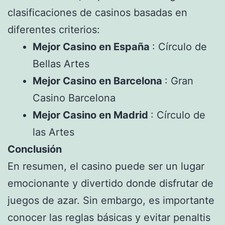
clasificaciones de casinos basadas en
diferentes criterios:
Mejor Casino en España
: Círculo de
Bellas Artes
Mejor Casino en Barcelona
: Gran
Casino Barcelona
Mejor Casino en Madrid
: Círculo de
las Artes
Conclusión
En resumen, el casino puede ser un lugar
emocionante y divertido donde disfrutar de
juegos de azar. Sin embargo, es importante
conocer las reglas básicas y evitar penaltis