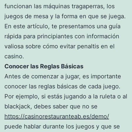
funcionan las máquinas tragaperras, los
juegos de mesa y la forma en que se juega.
En este artículo, te presentamos una guía
rápida para principiantes con información
valiosa sobre cómo evitar penaltis en el
casino.
Conocer las Reglas Básicas
Antes de comenzar a jugar, es importante
conocer las reglas básicas de cada juego.
Por ejemplo, si estás jugando a la ruleta o al
blackjack, debes saber que no se
https://casinorestauranteab.es/demo/
puede hablar durante los juegos y que se