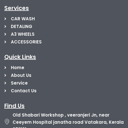
Services
CAR WASH
DETALING
A3 WHEELS
ACCESSORIES
Quick Links
Home
About Us
Service
Contact Us
Find Us
Old Shabari Workshop , veeranjeri Jn, near
Ceeyem Hospital janatha road Vatakara, Kerala