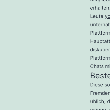
erhalte
Leute
y
unterhal
Plattfor
Hauptatt
diskutie
Plattfor
Chats m
Beste
Diese so
Fremden 
üblich, 
mögen, a