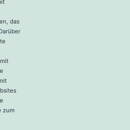
it
en, das
 Darüber
te
 mit
he
mit
bsites
de
e zum