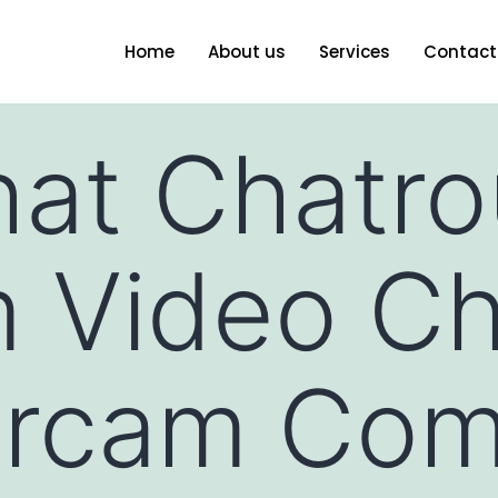
Home
About us
Services
Contact
at Chatro
 Video Ch
ercam Co