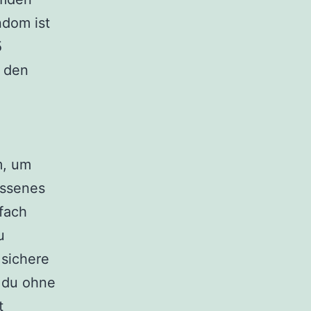
ndom ist
5
t den
m, um
essenes
fach
u
sichere
s du ohne
t