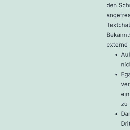
den Schr
angefres
Textcha
Bekannts
externe 
Auß
ni
Ega
ver
ei
zu 
Da
Dri