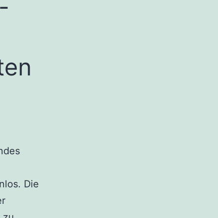
-
ten
endes
nlos. Die
er
 zu