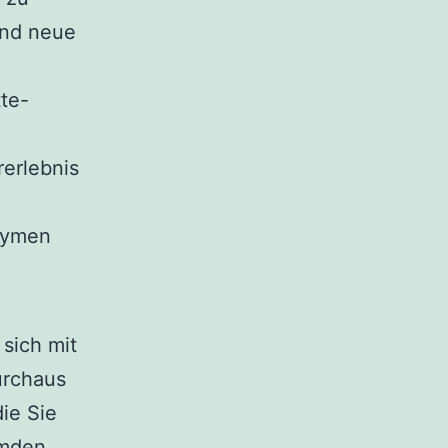
und neue
te-
rerlebnis
onymen
 sich mit
urchaus
die Sie
emden