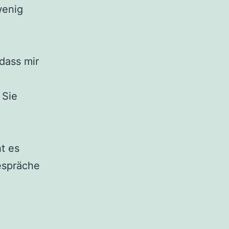
wenig
dass mir
 Sie
t es
espräche