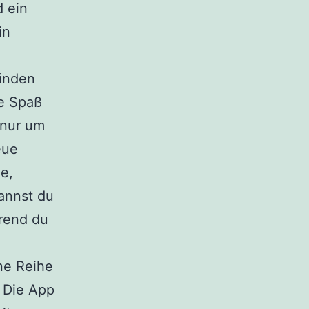
d ein
in
binden
oe Spaß
 nur um
eue
e,
annst du
rend du
ne Reihe
. Die App