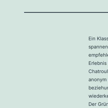
Ein Klas
spannend
empfehle
Erlebnis
Chatroul
anonym 
beziehu
wiederk
Der Grün