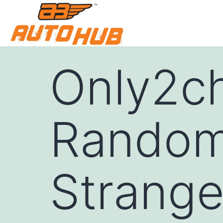
Only2ch
Random
Strang