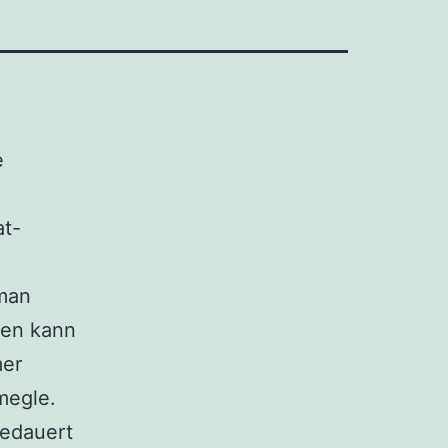
e
at-
 man
ten kann
mer
megle.
bedauert