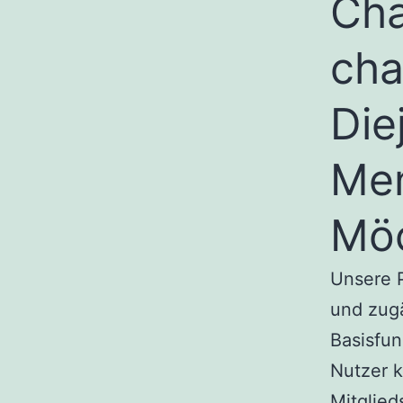
Cha
cha
Die
Men
Mö
Unsere P
und zugä
Basisfun
Nutzer 
Mitglied