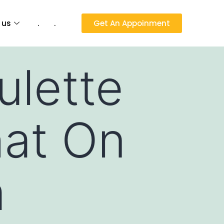
 us
.
.
Get An Appoinment
ulette
at On
m