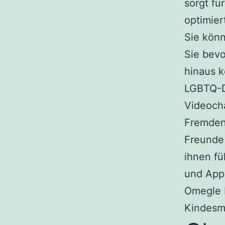
sorgt fü
optimier
Sie kön
Sie bevo
hinaus 
LGBTQ-D
Videocha
Fremden
Freunde 
ihnen fü
und Apps
Omegle 
Kindesm