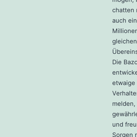
chatten
auch ein
Million
gleichen
Überein
Die Bazo
entwicke
etwaige
Verhalte
melden,
gewährl
und freu
Sorgen m