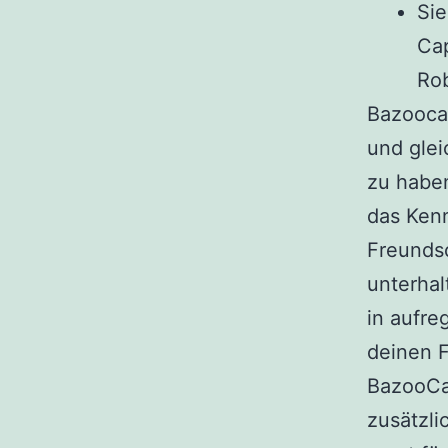
Sie
Cap
Rob
Bazoocam
und glei
zu haben
das Ken
Freunds
unterhal
in aufr
deinen F
BazooCam
zusätzli