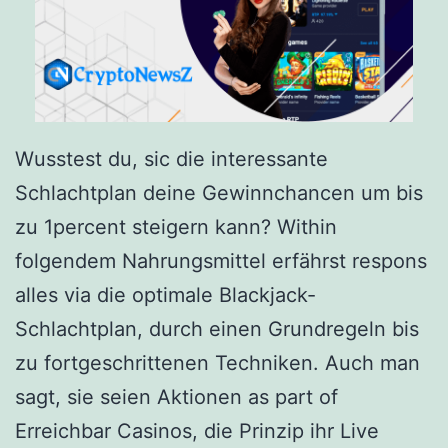
Wusstest du, sic die interessante
Schlachtplan deine Gewinnchancen um bis
zu 1percent steigern kann? Within
folgendem Nahrungsmittel erfährst respons
alles via die optimale Blackjack-
Schlachtplan, durch einen Grundregeln bis
zu fortgeschrittenen Techniken. Auch man
sagt, sie seien Aktionen as part of
Erreichbar Casinos, die Prinzip ihr Live