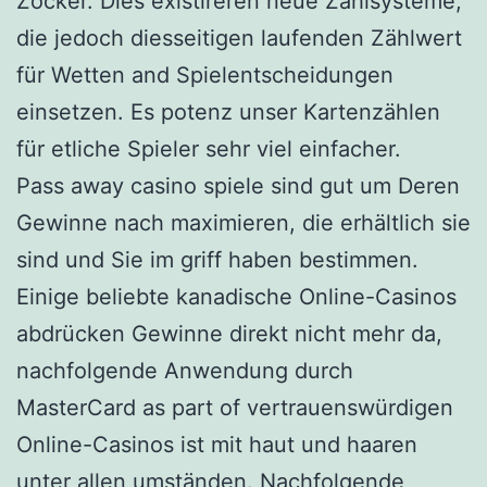
Zocker. Dies existireren neue Zählsysteme,
die jedoch diesseitigen laufenden Zählwert
für Wetten and Spielentscheidungen
einsetzen. Es potenz unser Kartenzählen
für etliche Spieler sehr viel einfacher.
Pass away casino spiele sind gut um Deren
Gewinne nach maximieren, die erhältlich sie
sind und Sie im griff haben bestimmen.
Einige beliebte kanadische Online-Casinos
abdrücken Gewinne direkt nicht mehr da,
nachfolgende Anwendung durch
MasterCard as part of vertrauenswürdigen
Online-Casinos ist mit haut und haaren
unter allen umständen. Nachfolgende