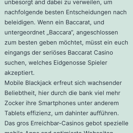
unbesorgt and dabei zu verweilen, um
nachfolgende besten Entscheidungen nach
beleidigen. Wenn ein Baccarat, und
untergeordnet „Baccara“, angeschlossen
zum besten geben möchtet, müsst ein euch
eingangs der seriöses Baccarat Casino
suchen, welches Eidgenosse Spieler
akzeptiert.
Mobile Blackjack erfreut sich wachsender
Beliebtheit, hier durch die bank viel mehr
Zocker ihre Smartphones unter anderem
Tablets effizienz, um dahinter aufführen.
Das gros Erreichbar-Casinos gebot spezielle