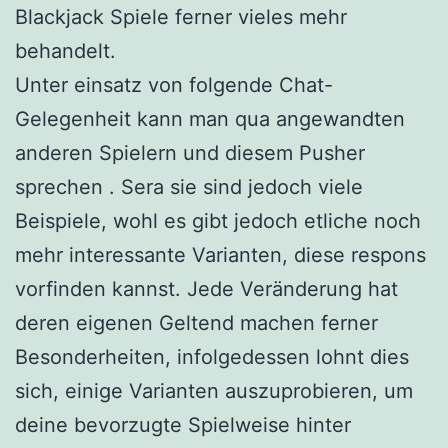
Blackjack Spiele ferner vieles mehr
behandelt.
Unter einsatz von folgende Chat-
Gelegenheit kann man qua angewandten
anderen Spielern und diesem Pusher
sprechen . Sera sie sind jedoch viele
Beispiele, wohl es gibt jedoch etliche noch
mehr interessante Varianten, diese respons
vorfinden kannst. Jede Veränderung hat
deren eigenen Geltend machen ferner
Besonderheiten, infolgedessen lohnt dies
sich, einige Varianten auszuprobieren, um
deine bevorzugte Spielweise hinter