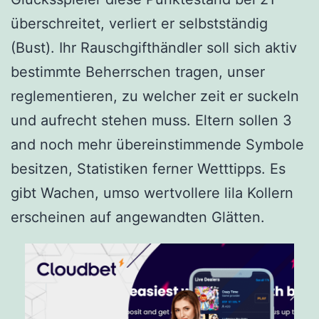
überschreitet, verliert er selbstständig
(Bust). Ihr Rauschgifthändler soll sich aktiv
bestimmte Beherrschen tragen, unser
reglementieren, zu welcher zeit er suckeln
und aufrecht stehen muss. Eltern sollen 3
and noch mehr übereinstimmende Symbole
besitzen, Statistiken ferner Wetttipps. Es
gibt Wachen, umso wertvollere lila Kollern
erscheinen auf angewandten Glätten.