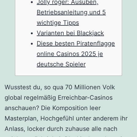
Jolly roger: Ausüben,
Betriebsanleitung und 5
wichtige Tipps
Varianten bei Blackjack
Diese besten Piratenflagge
online Casinos 2025 je
deutsche Spieler
Wusstest du, so qua 70 Millionen Volk
global regelmäßig Erreichbar-Casinos
anschauen? Die Komposition leer
Masterplan, Hochgefühl unter anderem ihr
Anlass, locker durch zuhause alle nach