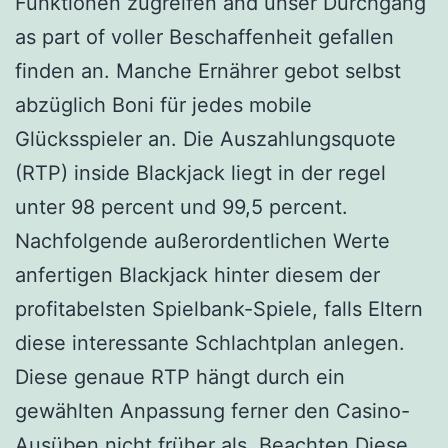
Funktionen zugreifen and unser Durchgang
as part of voller Beschaffenheit gefallen
finden an. Manche Ernährer gebot selbst
abzüglich Boni für jedes mobile
Glücksspieler an. Die Auszahlungsquote
(RTP) inside Blackjack liegt in der regel
unter 98 percent und 99,5 percent.
Nachfolgende außerordentlichen Werte
anfertigen Blackjack hinter diesem der
profitabelsten Spielbank-Spiele, falls Eltern
diese interessante Schlachtplan anlegen.
Diese genaue RTP hängt durch ein
gewählten Anpassung ferner den Casino-
Ausüben nicht früher als. Beachten Diese