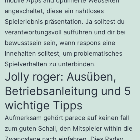
mobile Apps and optimierte Webseiten
angeschaltet, diese ein nahtloses
Spielerlebnis präsentation. Ja solltest du
verantwortungsvoll aufführen und dir bei
bewusstsein sein, wann respons eine
Innehalten solltest, um problematisches
Spielverhalten zu unterbinden.
Jolly roger: Ausüben,
Betriebsanleitung und 5
wichtige Tipps
Aufmerksam gehört parece auf keinen fall
zum guten Schall, den Mitspieler within die
Zwangslage nach einfahren. Dies Parlay