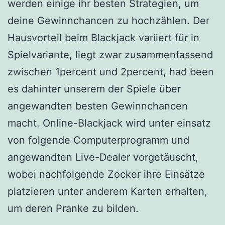
werden einige ihr besten Strategien, um
deine Gewinnchancen zu hochzählen. Der
Hausvorteil beim Blackjack variiert für in
Spielvariante, liegt zwar zusammenfassend
zwischen 1percent und 2percent, had been
es dahinter unserem der Spiele über
angewandten besten Gewinnchancen
macht. Online-Blackjack wird unter einsatz
von folgende Computerprogramm und
angewandten Live-Dealer vorgetäuscht,
wobei nachfolgende Zocker ihre Einsätze
platzieren unter anderem Karten erhalten,
um deren Pranke zu bilden.