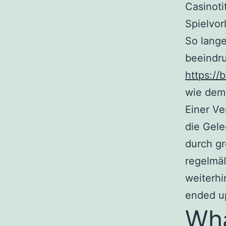
Casinoti
Spielvor
So lange
beeindru
https://
wie dem
Einer Ve
die Gel
durch gr
regelmäß
weiterhi
ended up
Wha