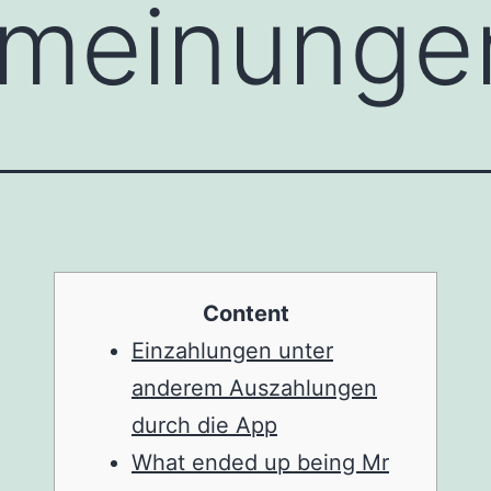
meinunge
Content
Einzahlungen unter
anderem Auszahlungen
durch die App
What ended up being Mr