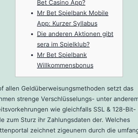
Bet Casino App?
Mr Bet Spielbank Mobile
App: Kurzer Syllabus
Die anderen Aktionen gibt
sera im Spielklub?
Mr Bet Spielbank
Willkommensbonus
of allen Geldüberweisungsmethoden setzt das
hmen strenge Verschlüsselungs- unter andere
itsvorkehrungen wie gleichfalls SSL & 128-Bit-
le zum Sturz ihr Zahlungsdaten der. Welches
tenportal zeichnet zigeunern durch die umfan