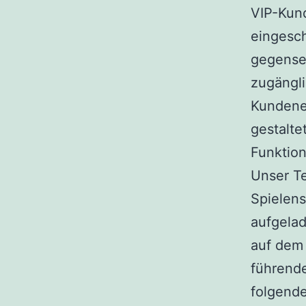
VIP-Kun
eingesch
gegensei
zugängli
Kundener
gestalte
Funktion
Unser Te
Spielens
aufgelad
auf dem 
führende
folgend