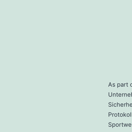
As part 
Unterne
Sicherhe
Protokol
Sportwet