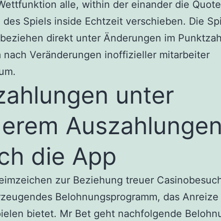
Wettfunktion alle, within der einander die Quot
des Spiels inside Echtzeit verschieben.
Die Sp
 beziehen direkt unter Änderungen im Punktzah
nach Veränderungen inoffizieller mitarbeiter
um.
zahlungen unter
erem Auszahlunge
ch die App
eimzeichen zur Beziehung treuer Casinobesuch
rzeugendes Belohnungsprogramm, das Anreize
ielen bietet. Mr Bet geht nachfolgende Belohn