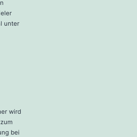
en
ieler
l unter
n
er wird
 zum
ung bei