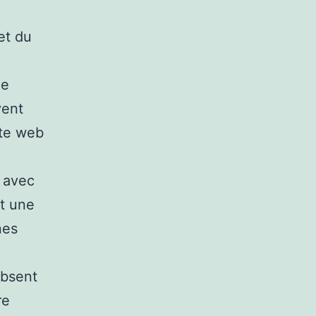
et du
de
vent
ite web
s avec
nt une
nes
absent
re