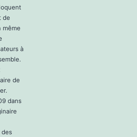
bloquent
t de
En même
e
sateurs à
semble.
t
saire de
er.
009 dans
inaire
à des