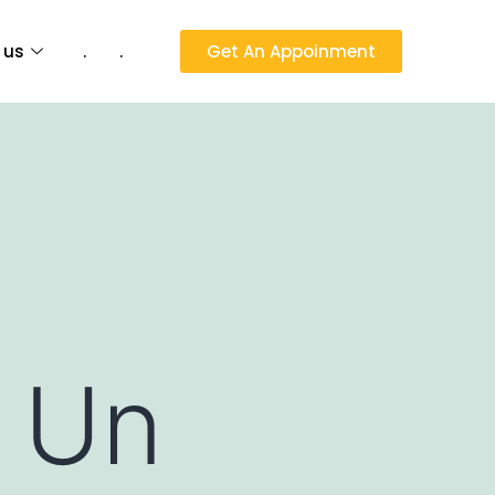
 us
.
.
Get An Appoinment
r Un