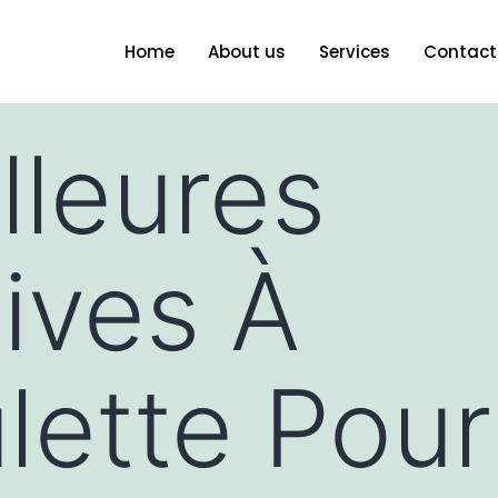
Home
About us
Services
Contact
lleures
tives À
lette Pou