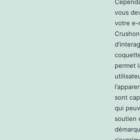
Cependan
vous de
votre e-
Crushon 
d’intera
coquette
permet l
utilisat
l’appare
sont cap
qui peuv
soutien 
démarque