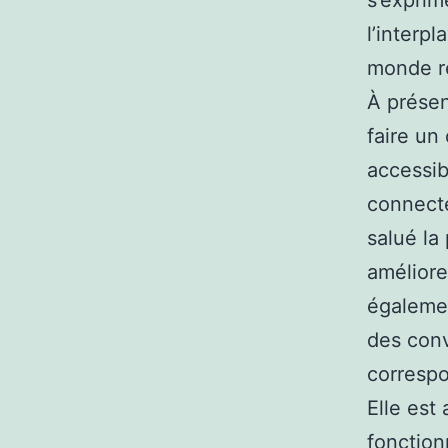
s’exprim
l’interp
monde r
À présen
faire un
accessibl
connecté
salué la
améliore
égalemen
des conv
correspo
Elle est
fonction