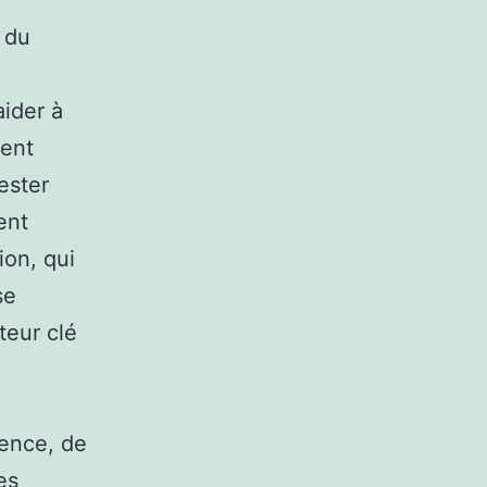
 du
aider à
ment
rester
ent
ion, qui
se
teur clé
rence, de
es