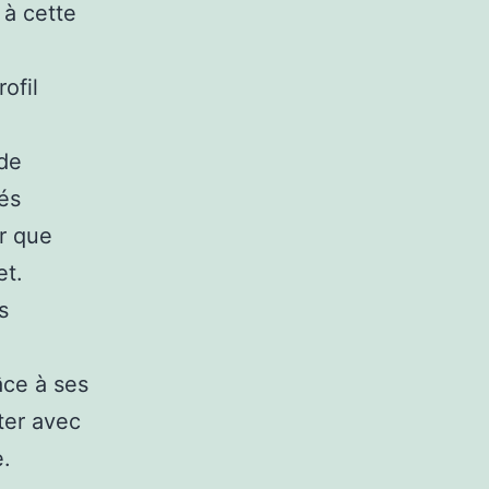
 à cette
rofil
 de
és
r que
et.
s
âce à ses
ter avec
e.