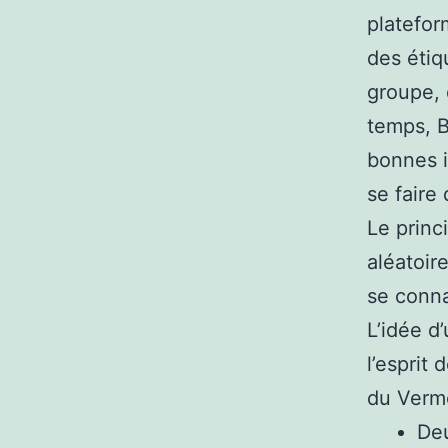
platefor
des étiq
groupe, 
temps, B
bonnes i
se faire
Le princ
aléatoire
se conna
L’idée d
l’esprit
du Verm
Deu