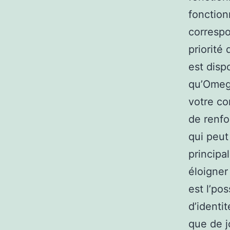
fonction
correspo
priorité
est disp
qu’Omegl
votre co
de renfo
qui peut
principa
éloigner
est l’pos
d’identi
que de j