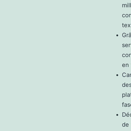
mil
com
tex
Grâ
ser
con
en 
Cam
des
pla
fas
Déc
de 