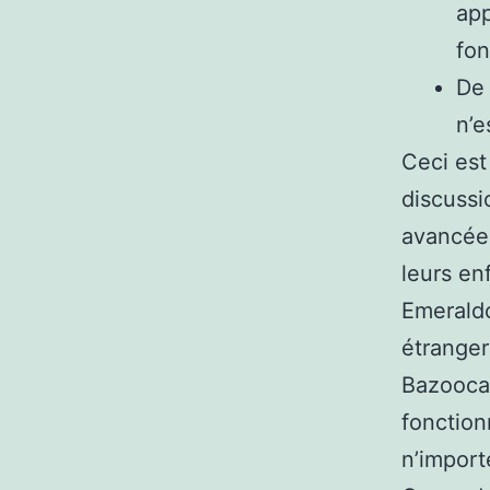
app
fon
De 
n’e
Ceci est 
discuss
avancées
leurs en
Emeraldc
étranger
Bazoocam
fonction
n’import