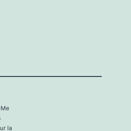
veMe
s
ur la