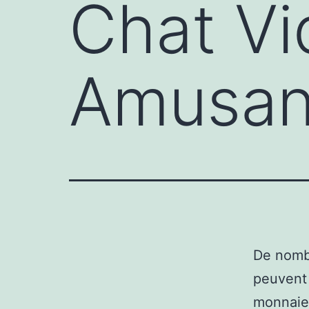
Chat Vi
Amusan
De nomb
peuvent 
monnaies