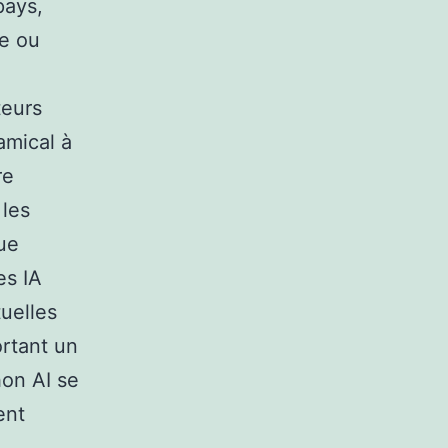
pays,
e ou
teurs
amical à
re
 les
que
es IA
uelles
ortant un
hon AI se
ent