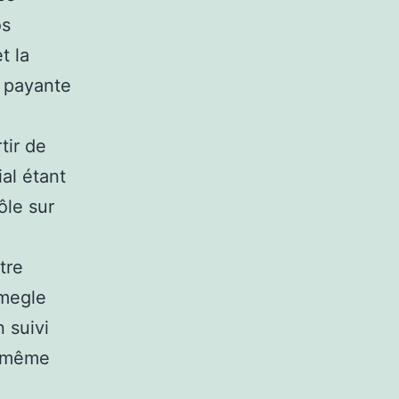
os
t la
l payante
tir de
al étant
ôle sur
tre
Omegle
n suivi
la même