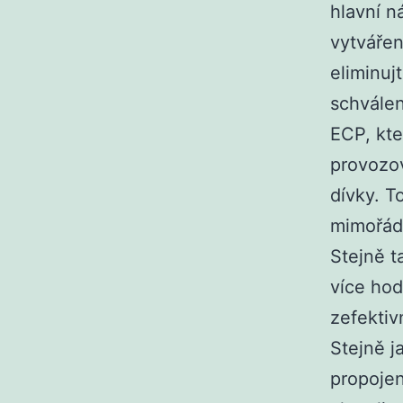
hlavní n
vytvářen
eliminuj
schválen
ECP, kt
provozov
dívky. T
mimořádn
Stejně t
více hod
zefektiv
Stejně j
propojen