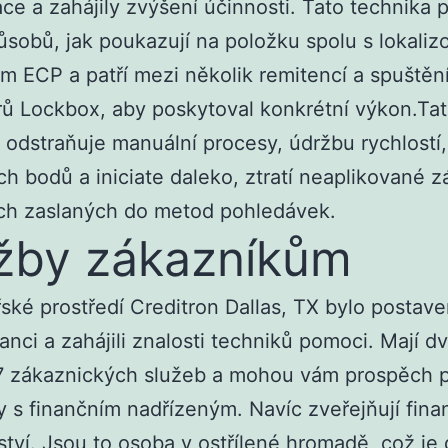
ace a zahájily zvýšení účinnosti. Tato technika p
sobů, jak poukazují na položku spolu s lokali
 ECP a patří mezi několik remitencí a spuštěn
ů Lockbox, aby poskytoval konkrétní výkon.Ta
 odstraňuje manuální procesy, údržbu rychlostí
ch bodů a iniciate daleko, ztratí neaplikované 
ech zaslaných do metod pohledávek.
žby zákazníkům
ské prostředí Creditron Dallas, TX bylo postav
nci a zahájili znalosti techniků pomoci. Mají d
7 zákaznických služeb a mohou vám prospěch p
 s finančním nadřízeným. Navíc zveřejňují fina
tví. Jsou to osoba v ostřílené hromadě, což je