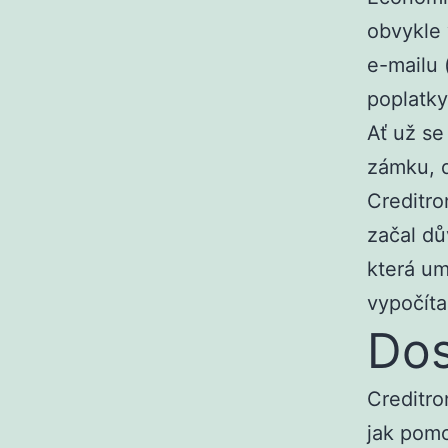
obvykle 
e-mailu 
poplatky
Ať už se
zámku, d
Creditro
začal dů
která um
vypočíta
Dos
Creditro
jak pomo