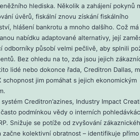
peněžního hlediska. Několik a zahájení pokynů 
vání úvěrů, fiskální znovu získání fiskálního
tví, hlášení bankrotu a mnoho dalšího. Což má
anou nabídku adaptované alternativy, její zamě
cí odborníky působí velmi pečlivě, aby splnili p
ientů. Bez ohledu na to, zda jsou jejich zákazní
ito lidé nebo dokonce řada, Creditron Dallas, 
X schopnost jim pomáhat s jejich ekonomickým
m.
 systém Creditron’azines, Industry Impact Creat
 často podmínkou vědy o interních pohledávká
P. Snižuje se potíže od zvyšování zákaznické
a začne kolektivní obratnost – identifikuje přímo