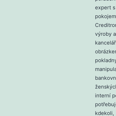
expert s
pokojem
Creditro
výroby a
kancelář
obrázke
pokladny
manipula
bankovní
ženských
interní
potřebuj
kdekoli,