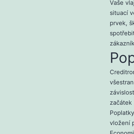
Vaše vla
situací 
prvek, š
spotřebi
zákazník
Pop
Creditro
všestran
závislos
začátek 
Poplatky
vložení 
Economic