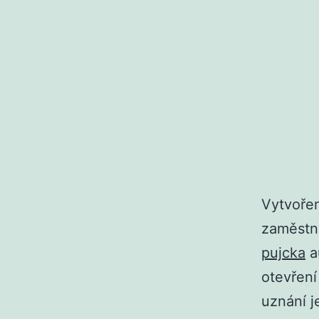
Vytvořen
zaměstn
pujcka
a
otevření
uznání j