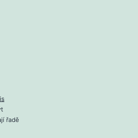
is
t
jí řadě