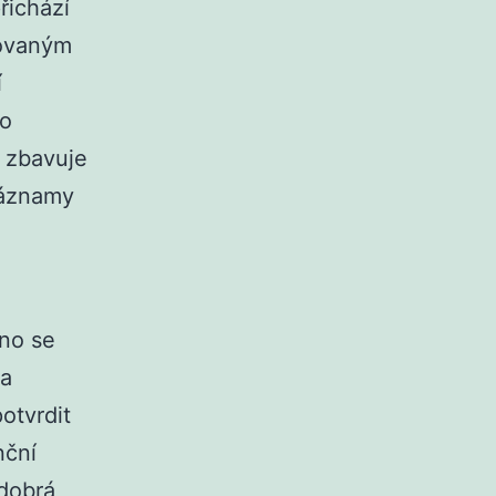
řichází
zovaným
í
to
, zbavuje
záznamy
eno se
va
otvrdit
nční
 dobrá