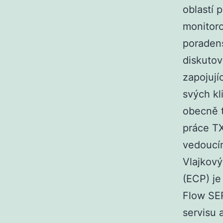
oblastí 
monitoro
poradens
diskutov
zapojují
svých kl
obecně t
práce T
vedoucí
Vlajkový
(ECP) je
Flow SER
servisu 