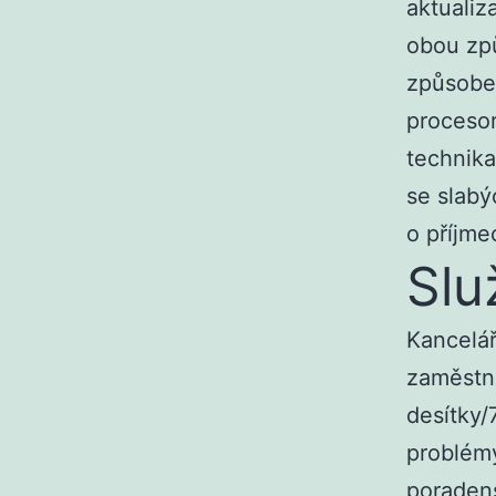
aktualiz
obou způ
způsobem
procesor
technika
se slabý
o příjm
Slu
Kancelář
zaměstna
desítky/
problémy
poradens