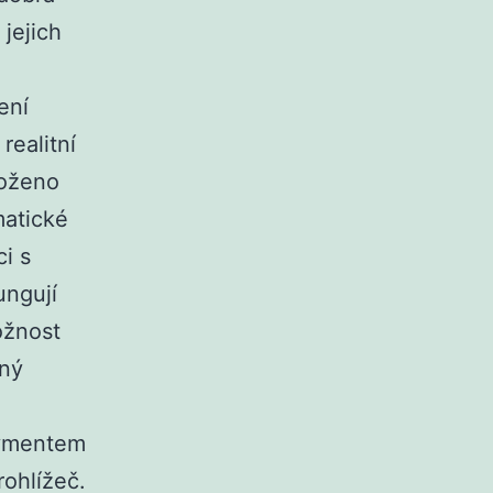
jejich
ení
realitní
loženo
atické
i s
ungují
ožnost
lný
aymentem
ohlížeč.