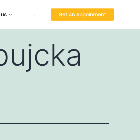
 us
.
.
Get An Appoinment
pujcka