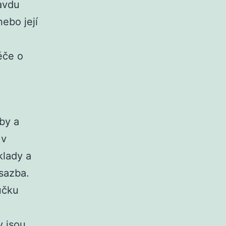
ravdu
ebo její
éče o
by a
 v
klady a
sazba.
ručku
y jsou