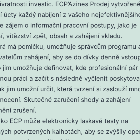
ávratnosti investic. ECP’Azines Prodej vytvořené
í úcty každý nabíjení z vašeho nejefektivnějšíh
te zájem o informační pracovní postupy, jako je
í, vítězství zpět, obsah a zahájení vkladu.
erá má pomlčku, umožňuje správcům programu 
atelům zahájení, aby se do dívky denně vstoup
o jim umožňuje definovat, kde profesionální pár
ou práci a začít s následně vyčlenit poskytova
ak jim umožní určit, která tvrzení si zaslouží m
nocení. Skutečné zaručení shody a zahájení
nění zrušení.
ako ECP může elektronicky laskavé testy na
ých potvrzených kalhotách, aby se zvýšily ope