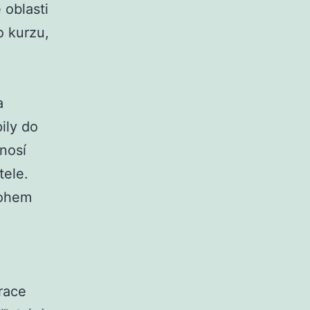
 oblasti
o kurzu,
a
ily do
 nosí
tele.
nohem
race