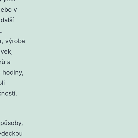
nebo v
další
.
e, výroba
ávek,
rů a
 hodiny,
li
ností.
způsoby,
vědeckou