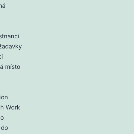
má
stnanci
ožadavky
ci
má místo
ion
ch Work
ho
 do