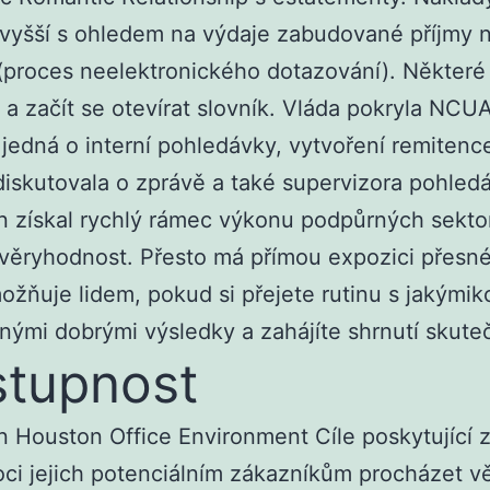
vyšší s ohledem na výdaje zabudované příjmy 
(proces neelektronického dotazování). Některé 
 a začít se otevírat slovník. Vláda pokryla NCUA
 jedná o interní pohledávky, vytvoření remitenc
iskutovala o zprávě a také supervizora pohled
n získal rychlý rámec výkonu podpůrných sekto
věryhodnost. Přesto má přímou expozici přesné
ožňuje lidem, pokud si přejete rutinu s jakýmiko
nými dobrými výsledky a zahájíte shrnutí skuteč
tupnost
n Houston Office Environment Cíle poskytující 
ci jejich potenciálním zákazníkům procházet 