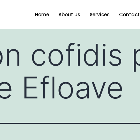
Home
About us
Services
Contact
on cofidis 
 Efloave