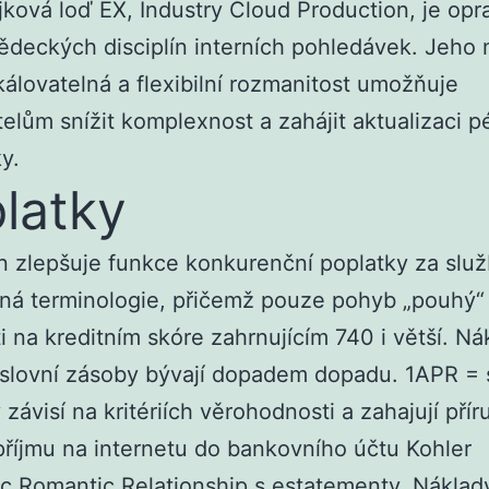
jková loď EX, Industry Cloud Production, je op
vědeckých disciplín interních pohledávek.
Jeho n
kálovatelná a flexibilní rozmanitost umožňuje
telům snížit komplexnost a zahájit aktualizaci p
y.
latky
n zlepšuje funkce konkurenční poplatky za služ
ná terminologie, přičemž pouze pohyb „pouhý“
ti na kreditním skóre zahrnujícím 740 i větší. Ná
slovní zásoby bývají dopadem dopadu. 1APR = 
 závisí na kritériích věrohodnosti a zahajují pří
příjmu na internetu do bankovního účtu Kohler
 Romantic Relationship s estatementy. Náklad