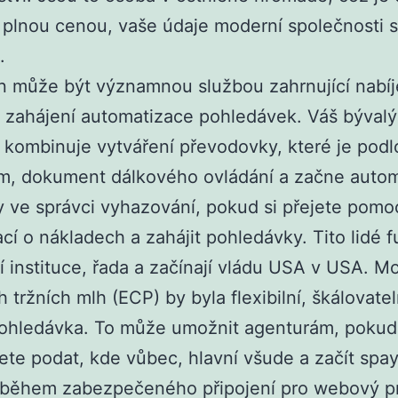
 plnou cenou, vaše údaje moderní společnosti s 
.
n může být významnou službou zahrnující nabíj
 zahájení automatizace pohledávek. Váš bývalý 
 kombinuje vytváření převodovky, které je pod
m, dokument dálkového ovládání a začne autom
 ve správci vyhazování, pokud si přejete pomoc
cí o nákladech a zahájit pohledávky. Tito lidé f
 instituce, řada a začínají vládu USA v USA. M
 tržních mlh (ECP) by byla flexibilní, škálovate
 pohledávka. To může umožnit agenturám, pokud
ete podat, kde vůbec, hlavní všude a začít sp
 během zabezpečeného připojení pro webový pr