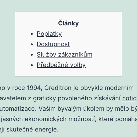
Články
Poplatky
Dostupnost
Služby zákazníkům
Předběžné volby
o v roce 1994, Creditron je obvykle moderním
avatelem z graficky povoleného získávání
cofid
utomatizace. Vaším bývalým úkolem by mělo bý
 jasných ekonomických možností, které pomáha
ejí skutečné energie.