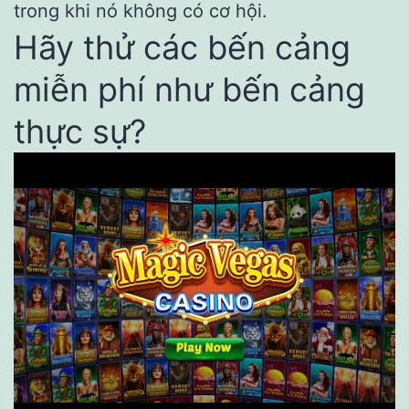
trong khi nó không có cơ hội.
Hãy thử các bến cảng
miễn phí như bến cảng
thực sự?