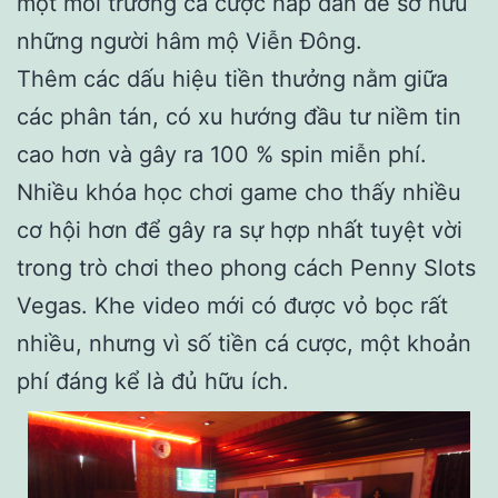
một môi trường cá cược hấp dẫn để sở hữu
những người hâm mộ Viễn Đông.
Thêm các dấu hiệu tiền thưởng nằm giữa
các phân tán, có xu hướng đầu tư niềm tin
cao hơn và gây ra 100 % spin miễn phí.
Nhiều khóa học chơi game cho thấy nhiều
cơ hội hơn để gây ra sự hợp nhất tuyệt vời
trong trò chơi theo phong cách Penny Slots
Vegas. Khe video mới có được vỏ bọc rất
nhiều, nhưng vì số tiền cá cược, một khoản
phí đáng kể là đủ hữu ích.