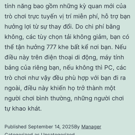
tính năng bao gồm những kỳ quan mới của
trò chơi trực tuyến vị trí miễn phí, hỗ trợ bạn
hưởng lợi từ sự thay đổi. Do chi phí bằng
không, các tùy chọn tải không giảm, bạn có
thể tận hưởng 777 khe bất kể nơi bạn. Nếu
điều này trên điện thoại di động, máy tính
bảng của riêng bạn, nếu không thì PC, các
trò chơi như vậy đều phù hợp với bạn đi ra
ngoài, điều này khiến họ trở thành một
người chơi bình thường, những người chơi
tự khao khát.
Published
September 14, 2025
By
Manager
Categorized as
Uncategorized