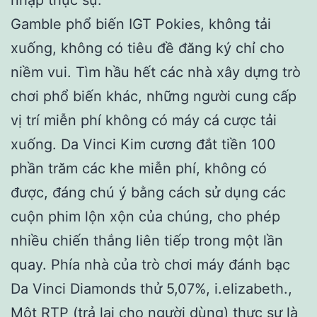
Gamble phổ biến IGT Pokies, không tải
xuống, không có tiêu đề đăng ký chỉ cho
niềm vui. Tìm hầu hết các nhà xây dựng trò
chơi phổ biến khác, những người cung cấp
vị trí miễn phí không có máy cá cược tải
xuống. Da Vinci Kim cương đắt tiền 100
phần trăm các khe miễn phí, không có
được, đáng chú ý bằng cách sử dụng các
cuộn phim lộn xộn của chúng, cho phép
nhiều chiến thắng liên tiếp trong một lần
quay. Phía nhà của trò chơi máy đánh bạc
Da Vinci Diamonds thử 5,07%, i.elizabeth.,
Một RTP (trả lại cho người dùng) thực sự là