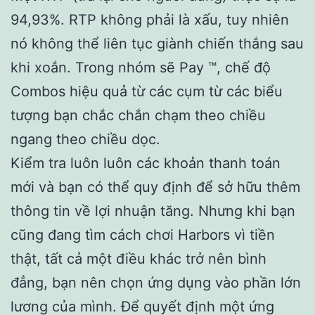
94,93%. RTP không phải là xấu, tuy nhiên
nó không thể liên tục giành chiến thắng sau
khi xoắn. Trong nhóm sẽ Pay ™, chế độ
Combos hiệu quả từ các cụm từ các biểu
tượng bạn chắc chắn chạm theo chiều
ngang theo chiều dọc.
Kiểm tra luôn luôn các khoản thanh toán
mới và bạn có thể quy định để sở hữu thêm
thông tin về lợi nhuận tăng. Nhưng khi bạn
cũng đang tìm cách chơi Harbors vì tiền
thật, tất cả một điều khác trở nên bình
đẳng, bạn nên chọn ứng dụng vào phần lớn
lương của mình. Để quyết định một ứng