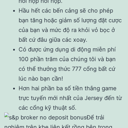
hồi hộp hồi hộp.
Hầu hết các bến cảng sẽ cho phép
bạn tăng hoặc giảm số lượng đặt cược
của bạn và mức độ ra khỏi vỏ bọc ở
bất cứ đâu giữa các xoay.
Có được ứng dụng di động miễn phí
100 phần trăm của chúng tôi và bạn
có thể thưởng thức 777 cổng bất cứ
lúc nào bạn cần!
Hơn hai phần ba số tiền thắng game
trực tuyến mới nhất của Jersey đến từ
các cổng kỹ thuật số.
Để trải
nghiệm trên khe liên kết rồng bên trong