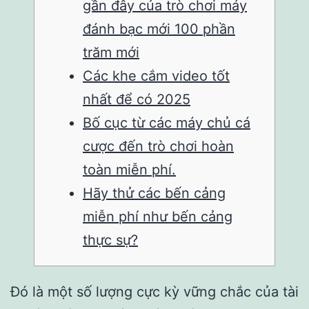
gần đây của trò chơi máy
đánh bạc mới 100 phần
trăm mới
Các khe cắm video tốt
nhất để có 2025
Bố cục từ các máy chủ cá
cược đến trò chơi hoàn
toàn miễn phí.
Hãy thử các bến cảng
miễn phí như bến cảng
thực sự?
Đó là một số lượng cực kỳ vững chắc của tài