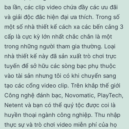
ba lần, các clip video chứa đầy các ưu đãi
và giải độc đắc hiện đại ưa thích. Trong số
một số nhà thiết kế cách xa các bến cảng 3
cấp là cực kỳ lớn nhất chắc chắn là một
trong những người tham gia thường. Loại
nhà thiết kế này đã sản xuất trò chơi trực
tuyến để sở hữu các sòng bạc phụ thuộc
vào tài sản nhưng tôi có khi chuyển sang
tạo các cổng video clip. Trên khắp thế giới
Công nghệ đánh bạc, Novomatic, PlayTech,
Netent và bạn có thể quý tộc được coi là
huyền thoại ngành công nghiệp. Thu nhập
thực sự và trò chơi video miễn phí của họ