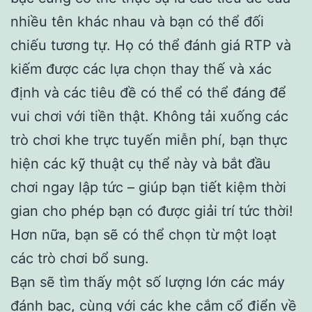
nhiều tên khác nhau và bạn có thể đối
chiếu tương tự. Họ có thể đánh giá RTP và
kiếm được các lựa chọn thay thế và xác
định và các tiêu đề có thể có thể đáng để
vui chơi với tiền thật. Không tải xuống các
trò chơi khe trực tuyến miễn phí, bạn thực
hiện các kỹ thuật cụ thể này và bắt đầu
chơi ngay lập tức – giúp bạn tiết kiệm thời
gian cho phép bạn có được giải trí tức thời!
Hơn nữa, bạn sẽ có thể chọn từ một loạt
các trò chơi bổ sung.
Bạn sẽ tìm thấy một số lượng lớn các máy
đánh bạc, cùng với các khe cắm cổ điển về