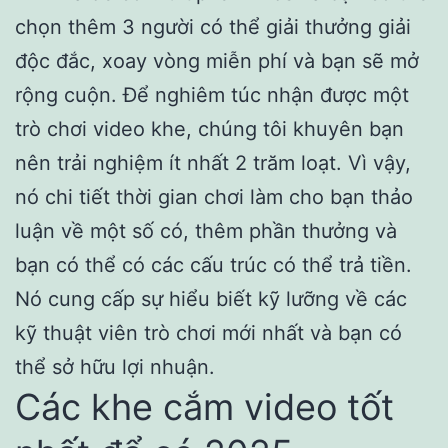
chọn thêm 3 người có thể giải thưởng giải
độc đắc, xoay vòng miễn phí và bạn sẽ mở
rộng cuộn. Để nghiêm túc nhận được một
trò chơi video khe, chúng tôi khuyên bạn
nên trải nghiệm ít nhất 2 trăm loạt. Vì vậy,
nó chi tiết thời gian chơi làm cho bạn thảo
luận về một số có, thêm phần thưởng và
bạn có thể có các cấu trúc có thể trả tiền.
Nó cung cấp sự hiểu biết kỹ lưỡng về các
kỹ thuật viên trò chơi mới nhất và bạn có
thể sở hữu lợi nhuận.
Các khe cắm video tốt