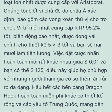
loạt lớn nhất được cung cấp với Aristocrat.
Chúng tôi biết vì chủ đề do châu Á xác
định, bao gồm các vòng xoắn thú vị cho trò
chơi. Vị trí mới nhất cung cấp RTP 95,2%
tốt, biến động cao nhất, được đóng vai
chính cho thiết kế 5 × 3 tốt và bạn sẽ hai
mươi lăm tiền lương. Việc đặt cược nhãn
hoàn toàn mới rất khác nhau giữa $ 0,01 và
bạn có thể $ 125, điều này giúp họ phù hợp
với những người tham gia có sự thèm ăn rủi
ro đa dạng. Hầu hết các bến cảng Dragon
Hook hoàn toàn miễn phí khác có thiết kế
rồng và các yếu tố Trung Quốc, mang đến