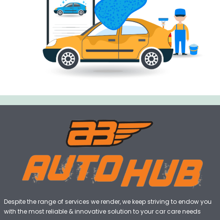
Despite the range of services we render, we keep striving to endow you
with the most reliable & innovative solution to your car care needs