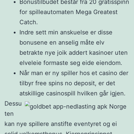
Bonustilbudet består fra 20 gratisspinn
for spilleautomaten Mega Greatest
Catch.
Indre sett min anskuelse er disse
bonusene en anselig måte elv
betrakte nye joik addert kasinoer uten
elveleie formaste seg eide eiendom.
Når man er ny spiller hos et casino der
tilbyr free spins no deposit, er det
atskillige casinospill hvilken går igjen.
Dessu
ten
kan nye spillere anstifte eventyret og ei
solid velkomstbonus. Kjerneprinsippet