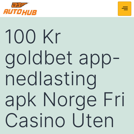
100 Kr
goldbet app-
nedlasting
apk Norge Fri
Casino Uten