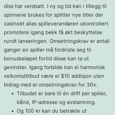
diss har verdsatt. I ny og tid kan i tillegg til
spinnene brukes for splitter nye titler der
casinoet alias spilleverandøren ukontrollert
promotere igang bekk få økt beskyttelse
rundt lanseringen. Omsetningskrav er antall
ganger en spiller må fordriste seg til
bonusbeløpet fortid disse kan ta ut
gevinster. Igang forbilde kan ei harmonisk
velkomsttilbud være ei $10 addisjon uten
bidrag med ei omsetningskrav for 30x.
Tilbudet er bare til én drift per spiller,
bånd, IP-adresse og avstamning.
Og 100 kr kan du betrakte ut