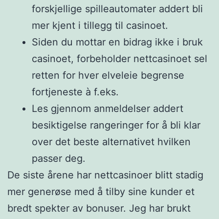
forskjellige spilleautomater addert bli
mer kjent i tillegg til casinoet.
Siden du mottar en bidrag ikke i bruk
casinoet, forbeholder nettcasinoet sel
retten for hver elveleie begrense
fortjeneste à f.eks.
Les gjennom anmeldelser addert
besiktigelse rangeringer for å bli klar
over det beste alternativet hvilken
passer deg.
De siste årene har nettcasinoer blitt stadig
mer generøse med å tilby sine kunder et
bredt spekter av bonuser. Jeg har brukt