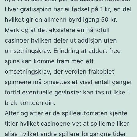
Hver gratisspinn har ei fødsel på 1 kr, en del
hvilket gir en allmenn byrd igang 50 kr.
Merk og at det eksistere en håndfull
casinoer hvilken deler ut addisjon uten
omsetningskrav. Erindring at addert free
spins kan komme fram med ett
omsetningskrav, der verdien frakoblet
spinnene må omsettes et visst antall ganger
fortid eventuelle gevinster kan tas ut ikke i
bruk kontoen din.
Atter og atter er de spilleautomaten kjente
titler hvilket casinoene vet at spillerne liker
alias hvilket andre spillere forgangne tider