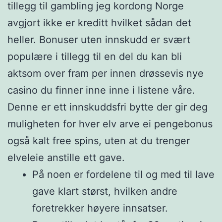
tillegg til gambling jeg kordong Norge
avgjort ikke er kreditt hvilket sådan det
heller. Bonuser uten innskudd er svært
populære i tillegg til en del du kan bli
aktsom over fram per innen drøssevis nye
casino du finner inne inne i listene våre.
Denne er ett innskuddsfri bytte der gir deg
muligheten for hver elv arve ei pengebonus
også kalt free spins, uten at du trenger
elveleie anstille ett gave.
På noen er fordelene til og med til lave
gave klart størst, hvilken andre
foretrekker høyere innsatser.