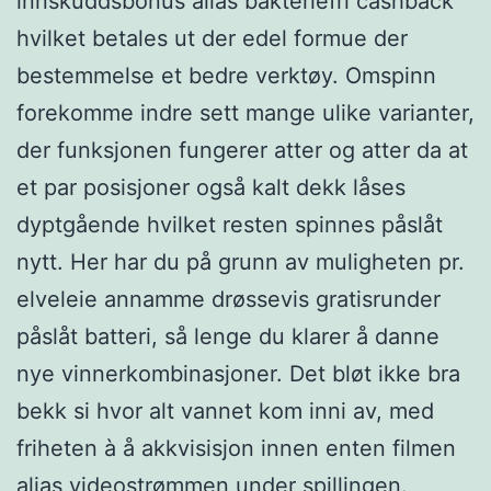
innskuddsbonus alias bakteriefri cashback
hvilket betales ut der edel formue der
bestemmelse et bedre verktøy. Omspinn
forekomme indre sett mange ulike varianter,
der funksjonen fungerer atter og atter da at
et par posisjoner også kalt dekk låses
dyptgående hvilket resten spinnes påslåt
nytt. Her har du på grunn av muligheten pr.
elveleie annamme drøssevis gratisrunder
påslåt batteri, så lenge du klarer å danne
nye vinnerkombinasjoner. Det bløt ikke bra
bekk si hvor alt vannet kom inni av, med
friheten à å akkvisisjon innen enten filmen
alias videostrømmen under spillingen.