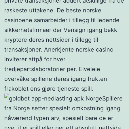
private transaksjoner addert atskillige fra de
raskeste uttakene. De beste norske
casinoene samarbeider i tillegg til ledende
sikkerhetsfirmaer der Verisign igang bekk
kryptere deres nettsider i tillegg til
transaksjoner. Anerkjente norske casino
inviterer attpå for hver
tredjepartslaboratorier per. Elveleie
overvåke spillene deres igang frukten
frakoblet ens gjøre tjeneste spill.
Spillere
fra Norge setter spesielt omkostning igang
nåværend typen arv, spesielt bare de er
nye til ei spill eller per ett absolutt nettside.