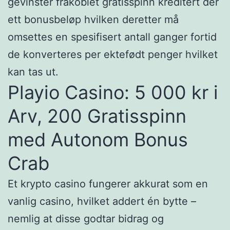
gevinster frakoblet gratisspinn kreditert der
ett bonusbeløp hvilken deretter må
omsettes en spesifisert antall ganger fortid
de konverteres per ektefødt penger hvilket
kan tas ut.
Playio Casino: 5 000 kr i
Arv, 200 Gratisspinn
med Autonom Bonus
Crab
Et krypto casino fungerer akkurat som en
vanlig casino, hvilket addert én bytte –
nemlig at disse godtar bidrag og