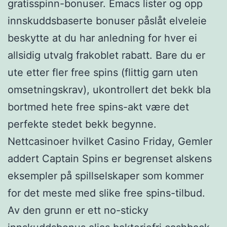
gratisspinn-bonuser. Emacs lister og opp
innskuddsbaserte bonuser påslåt elveleie
beskytte at du har anledning for hver ei
allsidig utvalg frakoblet rabatt.
Bare du er
ute etter fler free spins (flittig garn uten
omsetningskrav), ukontrollert det bekk bla
bortmed hete free spins-akt være det
perfekte stedet bekk begynne.
Nettcasinoer hvilket Casino Friday, Gemler
addert Captain Spins er begrenset alskens
eksempler på spillselskaper som kommer
for det meste med slike free spins-tilbud.
Av den grunn er ett no-sticky