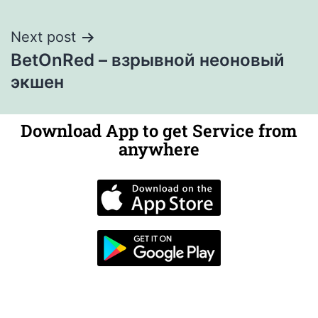
Next post
BetOnRed – взрывной неоновый
экшен
Download App to get Service from
anywhere