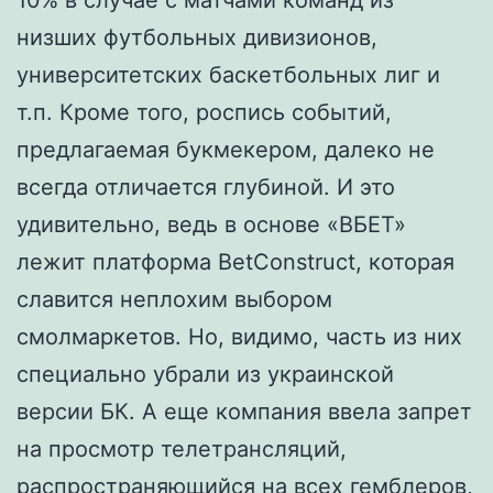
10% в случае с матчами команд из
низших футбольных дивизионов,
университетских баскетбольных лиг и
т.п. Кроме того, роспись событий,
предлагаемая букмекером, далеко не
всегда отличается глубиной. И это
удивительно, ведь в основе «ВБЕТ»
лежит платформа BetConstruct, которая
славится неплохим выбором
смолмаркетов. Но, видимо, часть из них
специально убрали из украинской
версии БК. А еще компания ввела запрет
на просмотр телетрансляций,
распространяющийся на всех гемблеров,