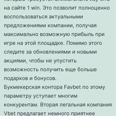
на сайте 1 win. Это позволит полноценно
воспользоваться актуальными
предложениями компании, получая
максимально возможную прибыль при
игре на этой площадке. Помимо этого
следите за обновлениями и новыми
акциями, чтобы не упустить
возможность получить еще больше
подарков и бонусов.
Букмекерская контора Favbet по этому
параметру уступает многим
конкурентам. Вторая легальная компания
Vbet предлагает немного приятнее