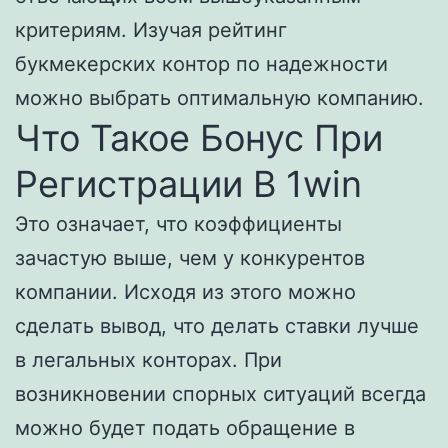
критериям. Изучая рейтинг
букмекерских контор по надежности
можно выбрать оптимальную компанию.
Что Такое Бонус При
Регистрации В 1win
Это означает, что коэффициенты
зачастую выше, чем у конкурентов
компании. Исходя из этого можно
сделать вывод, что делать ставки лучше
в легальных конторах. При
возникновении спорных ситуаций всегда
можно будет подать обращение в