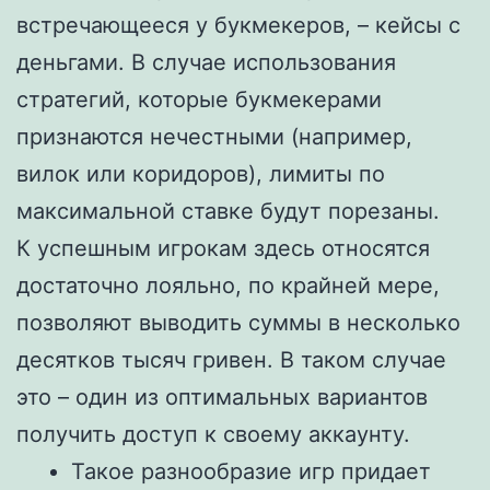
встречающееся у букмекеров, – кейсы с
деньгами. В случае использования
стратегий, которые букмекерами
признаются нечестными (например,
вилок или коридоров), лимиты по
максимальной ставке будут порезаны.
К успешным игрокам здесь относятся
достаточно лояльно, по крайней мере,
позволяют выводить суммы в несколько
десятков тысяч гривен. В таком случае
это – один из оптимальных вариантов
получить доступ к своему аккаунту.
Такое разнообразие игр придает