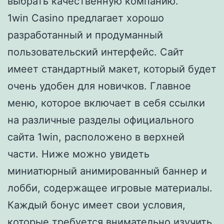
выбрать качественную компанию.
1win Casino предлагает хорошо
разработанный и продуманный
пользовательский интерфейс. Сайт
имеет стандартный макет, который будет
очень удобен для новичков. Главное
меню, которое включает в себя ссылки
на различные разделы официального
сайта 1win, расположено в верхней
части. Ниже можно увидеть
миниатюрный анимированный баннер и
лобби, содержащее игровые материалы.
Каждый бонус имеет свои условия,
которые требуется внимательно изучить