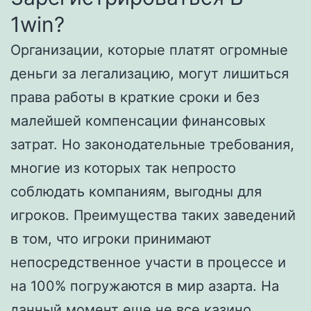
1win?
Организации, которые платят огромные
деньги за легализацию, могут лишиться
права работы в краткие сроки и без
малейшей компенсации финансовых
затрат. Но законодательные требования,
многие из которых так непросто
соблюдать компаниям, выгодны для
игроков. Преимущества таких заведений
в том, что игроки принимают
непосредственное участи в процессе и
на 100% погружаются в мир азарта. На
данный момент еще не все казино