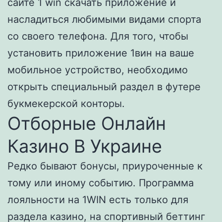
сайте 1 win скачать приложение и
насладиться любимыми видами спорта
со своего телефона. Для того, чтобы
установить приложение 1вин на ваше
мобильное устройство, необходимо
открыть специальный раздел в футере
букмекерской конторы.
Отборные Онлайн
Казино В Украине
Редко бывают бонусы, приуроченные к
тому или иному событию. Программа
лояльности на 1WIN есть только для
раздела казино, на спортивный беттинг